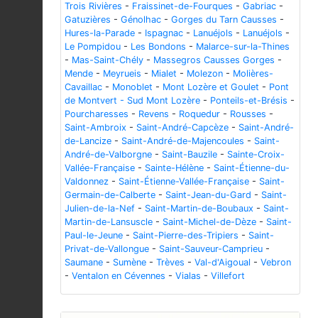
Trois Rivières
-
Fraissinet-de-Fourques
-
Gabriac
-
Gatuzières
-
Génolhac
-
Gorges du Tarn Causses
-
Hures-la-Parade
-
Ispagnac
-
Lanuéjols
-
Lanuéjols
-
Le Pompidou
-
Les Bondons
-
Malarce-sur-la-Thines
-
Mas-Saint-Chély
-
Massegros Causses Gorges
-
Mende
-
Meyrueis
-
Mialet
-
Molezon
-
Molières-
Cavaillac
-
Monoblet
-
Mont Lozère et Goulet
-
Pont
de Montvert - Sud Mont Lozère
-
Ponteils-et-Brésis
-
Pourcharesses
-
Revens
-
Roquedur
-
Rousses
-
Saint-Ambroix
-
Saint-André-Capcèze
-
Saint-André-
de-Lancize
-
Saint-André-de-Majencoules
-
Saint-
André-de-Valborgne
-
Saint-Bauzile
-
Sainte-Croix-
Vallée-Française
-
Sainte-Hélène
-
Saint-Étienne-du-
Valdonnez
-
Saint-Étienne-Vallée-Française
-
Saint-
Germain-de-Calberte
-
Saint-Jean-du-Gard
-
Saint-
Julien-de-la-Nef
-
Saint-Martin-de-Boubaux
-
Saint-
Martin-de-Lansuscle
-
Saint-Michel-de-Dèze
-
Saint-
Paul-le-Jeune
-
Saint-Pierre-des-Tripiers
-
Saint-
Privat-de-Vallongue
-
Saint-Sauveur-Camprieu
-
Saumane
-
Sumène
-
Trèves
-
Val-d'Aigoual
-
Vebron
-
Ventalon en Cévennes
-
Vialas
-
Villefort