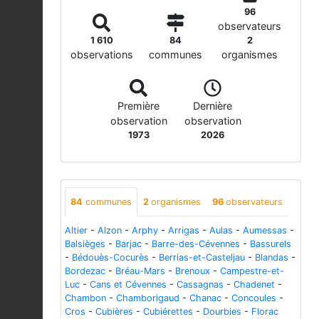
96
observateurs
1 610
84
2
observations
communes
organismes
Première
Dernière
observation
observation
1973
2026
84
communes
2
organismes
96
observateurs
Altier
-
Alzon
-
Arphy
-
Arrigas
-
Aulas
-
Aumessas
-
Balsièges
-
Barjac
-
Barre-des-Cévennes
-
Bassurels
-
Bédouès-Cocurès
-
Berrias-et-Casteljau
-
Blandas
-
Bordezac
-
Bréau-Mars
-
Brenoux
-
Campestre-et-
Luc
-
Cans et Cévennes
-
Cassagnas
-
Chadenet
-
Chambon
-
Chamborigaud
-
Chanac
-
Concoules
-
Cros
-
Cubières
-
Cubiérettes
-
Dourbies
-
Florac