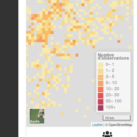
Nombre
d'observations
0– 1
1– 2
2– 5
5– 10
10– 20
20– 50
50– 100
100+
10 km
Leaflet
| © OpenStreetMap