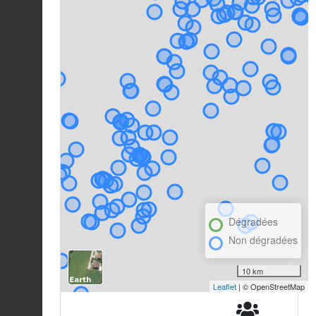
Dégradées
Non dégradées
10 km
Leaflet
| © OpenStreetMap