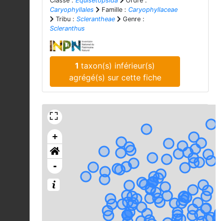
Classe :
Equisetopsida
Ordre :
Caryophyllales
Famille :
Caryophyllaceae
Tribu :
Sclerantheae
Genre :
Scleranthus
1
taxon(s) inférieur(s)
agrégé(s) sur cette fiche
+
-