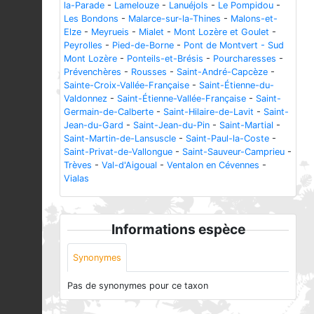
la-Parade
-
Lamelouze
-
Lanuéjols
-
Le Pompidou
-
Les Bondons
-
Malarce-sur-la-Thines
-
Malons-et-
Elze
-
Meyrueis
-
Mialet
-
Mont Lozère et Goulet
-
Peyrolles
-
Pied-de-Borne
-
Pont de Montvert - Sud
Mont Lozère
-
Ponteils-et-Brésis
-
Pourcharesses
-
Prévenchères
-
Rousses
-
Saint-André-Capcèze
-
Sainte-Croix-Vallée-Française
-
Saint-Étienne-du-
Valdonnez
-
Saint-Étienne-Vallée-Française
-
Saint-
Germain-de-Calberte
-
Saint-Hilaire-de-Lavit
-
Saint-
Jean-du-Gard
-
Saint-Jean-du-Pin
-
Saint-Martial
-
Saint-Martin-de-Lansuscle
-
Saint-Paul-la-Coste
-
Saint-Privat-de-Vallongue
-
Saint-Sauveur-Camprieu
-
Trèves
-
Val-d'Aigoual
-
Ventalon en Cévennes
-
Vialas
Informations espèce
Synonymes
Pas de synonymes pour ce taxon