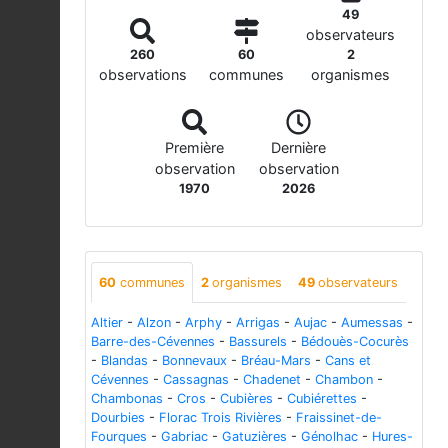
49
observateurs
260
60
2
observations
communes
organismes
Première
Dernière
observation
observation
1970
2026
60
communes
2
organismes
49
observateurs
Altier
-
Alzon
-
Arphy
-
Arrigas
-
Aujac
-
Aumessas
-
Barre-des-Cévennes
-
Bassurels
-
Bédouès-Cocurès
-
Blandas
-
Bonnevaux
-
Bréau-Mars
-
Cans et
Cévennes
-
Cassagnas
-
Chadenet
-
Chambon
-
Chambonas
-
Cros
-
Cubières
-
Cubiérettes
-
Dourbies
-
Florac Trois Rivières
-
Fraissinet-de-
Fourques
-
Gabriac
-
Gatuzières
-
Génolhac
-
Hures-