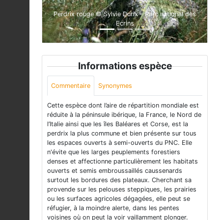
Perdrix rouge © Sylvie Durix - Parc national des
Ecrins
Informations espèce
Commentaire
Synonymes
Cette espèce dont l’aire de répartition mondiale est
réduite à la péninsule ibérique, la France, le Nord de
l’Italie ainsi que les îles Baléares et Corse, est la
perdrix la plus commune et bien présente sur tous
les espaces ouverts à semi-ouverts du PNC. Elle
n'évite que les larges peuplements forestiers
denses et affectionne particulièrement les habitats
ouverts et semis embroussaillés caussenards
surtout les bordures des plateaux. Cherchant sa
provende sur les pelouses steppiques, les prairies
ou les surfaces agricoles dégagées, elle peut se
réfugier, à la moindre alerte, dans les pentes
voisines où on peut la voir vaillamment plonger.