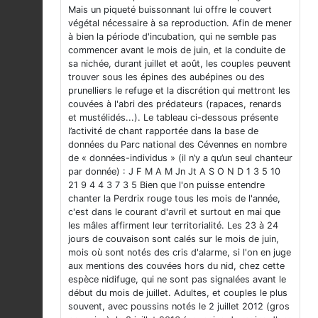
Mais un piqueté buissonnant lui offre le couvert
végétal nécessaire à sa reproduction. Afin de mener
à bien la période d'incubation, qui ne semble pas
commencer avant le mois de juin, et la conduite de
sa nichée, durant juillet et août, les couples peuvent
trouver sous les épines des aubépines ou des
prunelliers le refuge et la discrétion qui mettront les
couvées à l'abri des prédateurs (rapaces, renards
et mustélidés...). Le tableau ci-dessous présente
l’activité de chant rapportée dans la base de
données du Parc national des Cévennes en nombre
de « données-individus » (il n’y a qu’un seul chanteur
par donnée) : J F M A M Jn Jt A S O N D 1 3 5 10
21 9 4 4 3 7 3 5 Bien que l'on puisse entendre
chanter la Perdrix rouge tous les mois de l'année,
c'est dans le courant d'avril et surtout en mai que
les mâles affirment leur territorialité. Les 23 à 24
jours de couvaison sont calés sur le mois de juin,
mois où sont notés des cris d'alarme, si l'on en juge
aux mentions des couvées hors du nid, chez cette
espèce nidifuge, qui ne sont pas signalées avant le
début du mois de juillet. Adultes, et couples le plus
souvent, avec poussins notés le 2 juillet 2012 (gros