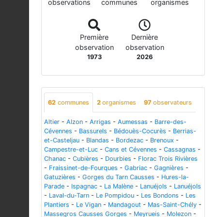
observations
communes
organismes
Première
Dernière
observation
observation
1973
2026
62
communes
2
organismes
97
observateurs
Altier
-
Alzon
-
Arrigas
-
Aumessas
-
Barre-des-
Cévennes
-
Bassurels
-
Bédouès-Cocurès
-
Berrias-
et-Casteljau
-
Blandas
-
Bordezac
-
Brenoux
-
Campestre-et-Luc
-
Cans et Cévennes
-
Cassagnas
-
Chanac
-
Cubières
-
Dourbies
-
Florac Trois Rivières
-
Fraissinet-de-Fourques
-
Gabriac
-
Gagnières
-
Gatuzières
-
Gorges du Tarn Causses
-
Hures-la-
Parade
-
Ispagnac
-
La Malène
-
Lanuéjols
-
Lanuéjols
-
Laval-du-Tarn
-
Le Pompidou
-
Les Bondons
-
Les
Plantiers
-
Le Vigan
-
Mandagout
-
Mas-Saint-Chély
-
Massegros Causses Gorges
-
Meyrueis
-
Molezon
-