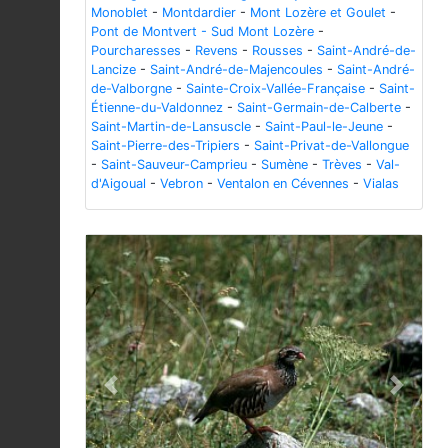
Monoblet
-
Montdardier
-
Mont Lozère et Goulet
-
Pont de Montvert - Sud Mont Lozère
-
Pourcharesses
-
Revens
-
Rousses
-
Saint-André-de-
Lancize
-
Saint-André-de-Majencoules
-
Saint-André-
de-Valborgne
-
Sainte-Croix-Vallée-Française
-
Saint-
Étienne-du-Valdonnez
-
Saint-Germain-de-Calberte
-
Saint-Martin-de-Lansuscle
-
Saint-Paul-le-Jeune
-
Saint-Pierre-des-Tripiers
-
Saint-Privat-de-Vallongue
-
Saint-Sauveur-Camprieu
-
Sumène
-
Trèves
-
Val-
d'Aigoual
-
Vebron
-
Ventalon en Cévennes
-
Vialas
Previous
Next