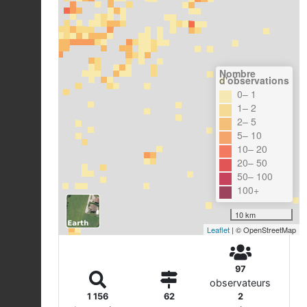
Nombre
d'observations
0– 1
1– 2
2– 5
5– 10
10– 20
20– 50
50– 100
100+
10 km
Leaflet
| © OpenStreetMap
97
observateurs
1 156
62
2