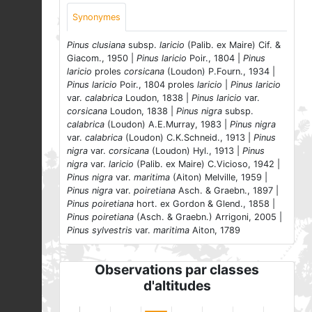
Synonymes
Pinus clusiana
subsp.
laricio
(Palib. ex Maire) Cif. &
Giacom., 1950 |
Pinus laricio
Poir., 1804 |
Pinus
laricio
proles
corsicana
(Loudon) P.Fourn., 1934 |
Pinus laricio
Poir., 1804 proles
laricio
|
Pinus laricio
var.
calabrica
Loudon, 1838 |
Pinus laricio
var.
corsicana
Loudon, 1838 |
Pinus nigra
subsp.
calabrica
(Loudon) A.E.Murray, 1983 |
Pinus nigra
var.
calabrica
(Loudon) C.K.Schneid., 1913 |
Pinus
nigra
var.
corsicana
(Loudon) Hyl., 1913 |
Pinus
nigra
var.
laricio
(Palib. ex Maire) C.Vicioso, 1942 |
Pinus nigra
var.
maritima
(Aiton) Melville, 1959 |
Pinus nigra
var.
poiretiana
Asch. & Graebn., 1897 |
Pinus poiretiana
hort. ex Gordon & Glend., 1858 |
Pinus poiretiana
(Asch. & Graebn.) Arrigoni, 2005 |
Pinus sylvestris
var.
maritima
Aiton, 1789
Observations par classes
d'altitudes