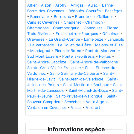
Altier
-
Alzon
-
Arphy
-
Arrigas
-
Aujac
-
Banne
-
Barre-des-Cévennes
-
Bédouès-Cocurès
-
Bessèges
-
Bonnevaux
-
Bordezac
-
Branoux-les-Taillades
-
Cans et Cévennes
-
Chadenet
-
Chambon
-
Chambonas
-
Chamborigaud
-
Concoules
-
Florac
Trois Rivières
-
Fraissinet-de-Fourques
-
Génolhac
-
Gravières
-
La Grand-Combe
-
Lamelouze
-
Lanuéjols
-
La Vernarède
-
Le Collet-de-Dèze
-
Malons-et-Elze
-
Mandagout
-
Pied-de-Borne
-
Pont de Montvert -
Sud Mont Lozère
-
Ponteils-et-Brésis
-
Portes
-
Saint-André-Capcèze
-
Saint-André-de-Valborgne
-
Sainte-Croix-Vallée-Française
-
Saint-Étienne-du-
Valdonnez
-
Saint-Germain-de-Calberte
-
Saint-
Hilaire-de-Lavit
-
Saint-Jean-de-Valériscle
-
Saint-
Julien-des-Points
-
Saint-Martin-de-Boubaux
-
Saint-
Martin-de-Lansuscle
-
Saint-Michel-de-Dèze
-
Saint-
Paul-le-Jeune
-
Saint-Privat-de-Vallongue
-
Saint-
Sauveur-Camprieu
-
Sénéchas
-
Val-d'Aigoual
-
Ventalon en Cévennes
-
Vialas
-
Villefort
Informations espèce