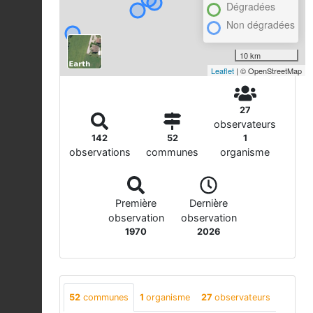
Dégradées
Non dégradées
10 km
Leaflet
| © OpenStreetMap
27
observateurs
142
52
1
observations
communes
organisme
Première
Dernière
observation
observation
1970
2026
52
communes
1
organisme
27
observateurs