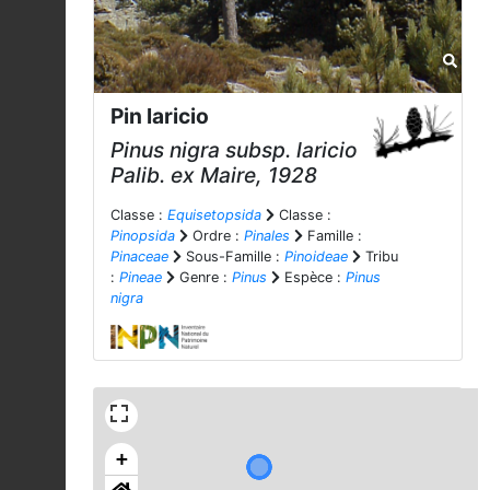
Pin laricio
Pinus nigra
subsp.
laricio
Palib. ex Maire, 1928
Classe :
Equisetopsida
Classe :
Pinopsida
Ordre :
Pinales
Famille :
Pinaceae
Sous-Famille :
Pinoideae
Tribu
:
Pineae
Genre :
Pinus
Espèce :
Pinus
nigra
+