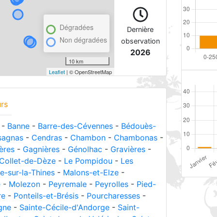
Dégradées
Dernière
Non dégradées
observation
2026
10 km
Leaflet
| © OpenStreetMap
rs
-
Banne
-
Barre-des-Cévennes
-
Bédouès-
sagnas
-
Cendras
-
Chambon
-
Chambonas
-
ières
-
Gagnières
-
Génolhac
-
Gravières
-
Collet-de-Dèze
-
Le Pompidou
-
Les
e-sur-la-Thines
-
Malons-et-Elze
-
e
-
Molezon
-
Peyremale
-
Peyrolles
-
Pied-
re
-
Ponteils-et-Brésis
-
Pourcharesses
-
gne
-
Sainte-Cécile-d'Andorge
-
Saint-