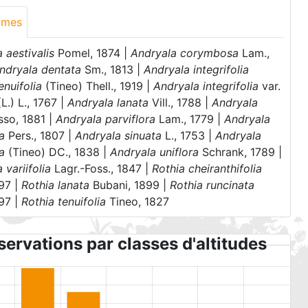
ymes
 aestivalis
Pomel, 1874 |
Andryala corymbosa
Lam.,
ndryala dentata
Sm., 1813 |
Andryala integrifolia
enuifolia
(Tineo) Thell., 1919 |
Andryala integrifolia
var.
L.) L., 1767 |
Andryala lanata
Vill., 1788 |
Andryala
so, 1881 |
Andryala parviflora
Lam., 1779 |
Andryala
a
Pers., 1807 |
Andryala sinuata
L., 1753 |
Andryala
ia
(Tineo) DC., 1838 |
Andryala uniflora
Schrank, 1789 |
 variifolia
Lagr.-Foss., 1847 |
Rothia cheiranthifolia
97 |
Rothia lanata
Bubani, 1899 |
Rothia runcinata
97 |
Rothia tenuifolia
Tineo, 1827
ervations par classes d'altitudes