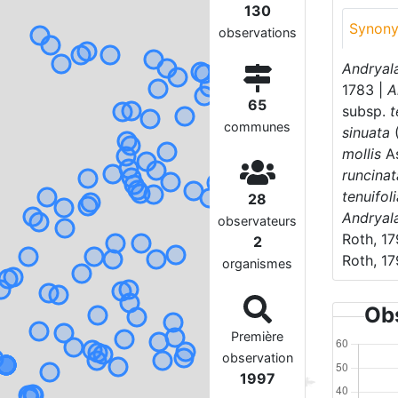
130
Synon
observations
Andryala
1783 |
A
65
subsp.
t
communes
sinuata
(
mollis
As
runcinat
tenuifol
28
Andryala
observateurs
Roth, 17
2
Roth, 17
organismes
Obs
Première
observation
1997