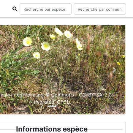
ious
Next
yala integrifolia.jpg © Commons - CC-BY-SA-3.0-
migrated; GFDL
Informations espèce