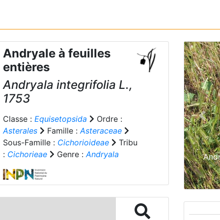
Andryale à feuilles
entières
Andryala integrifolia
L.,
1753
Classe :
Equisetopsida
Ordre :
Prev
Asterales
Famille :
Asteraceae
Sous-Famille :
Cichorioideae
Tribu
:
Cichorieae
Genre :
Andryala
Andr