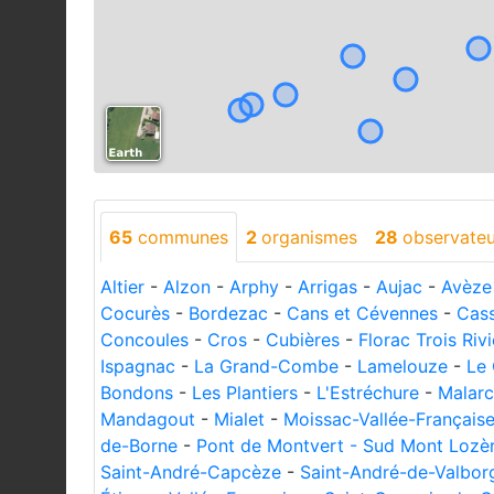
65
communes
2
organismes
28
observateu
Altier
-
Alzon
-
Arphy
-
Arrigas
-
Aujac
-
Avèze
Cocurès
-
Bordezac
-
Cans et Cévennes
-
Cas
Concoules
-
Cros
-
Cubières
-
Florac Trois Riv
Ispagnac
-
La Grand-Combe
-
Lamelouze
-
Le 
Bondons
-
Les Plantiers
-
L'Estréchure
-
Malarc
Mandagout
-
Mialet
-
Moissac-Vallée-Français
de-Borne
-
Pont de Montvert - Sud Mont Lozè
Saint-André-Capcèze
-
Saint-André-de-Valbor