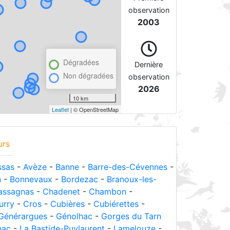
observation
2003
Dégradées
Dernière
Non dégradées
observation
2026
10 km
Leaflet
| © OpenStreetMap
urs
sas
-
Avèze
-
Banne
-
Barre-des-Cévennes
-
n
-
Bonnevaux
-
Bordezac
-
Branoux-les-
assagnas
-
Chadenet
-
Chambon
-
urry
-
Cros
-
Cubières
-
Cubiérettes
-
Générargues
-
Génolhac
-
Gorges du Tarn
nac
-
La Bastide-Puylaurent
-
Lamelouze
-