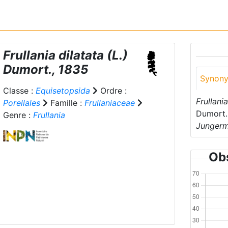
Frullania dilatata
(L.)
Dumort., 1835
Synon
Classe :
Equisetopsida
Ordre :
Frullani
Porellales
Famille :
Frullaniaceae
Dumort. 
Genre :
Frullania
Jungerm
Obs