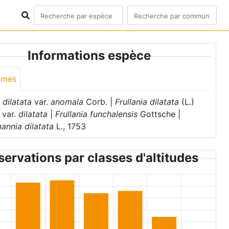
Informations espèce
ymes
a dilatata
var.
anomala
Corb. |
Frullania dilatata
(L.)
var.
dilatata
|
Frullania funchalensis
Gottsche |
annia dilatata
L., 1753
ervations par classes d'altitudes