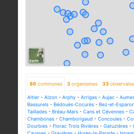
86
communes
3
organismes
33
observate
Altier
-
Alzon
-
Arphy
-
Arrigas
-
Aujac
-
Aumes
Bassurels
-
Bédouès-Cocurès
-
Bez-et-Esparo
Taillades
-
Bréau-Mars
-
Cans et Cévennes
-
C
Chambonas
-
Chamborigaud
-
Concoules
-
Co
Dourbies
-
Florac Trois Rivières
-
Gatuzières
-
Causses
-
Gravières
-
Hures-la-Parade
-
Ispag