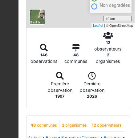
Non dégradées
10 km
Leaflet
| © OpenStreetMap
12
observateurs
146
48
2
observations
communes
organismes
Première
Dernière
observation
observation
1997
2026
48
communes
2
organismes
12
observateurs
Arrigas
-
Banne
-
Barre-des-Cévennes
-
Bassurels
-