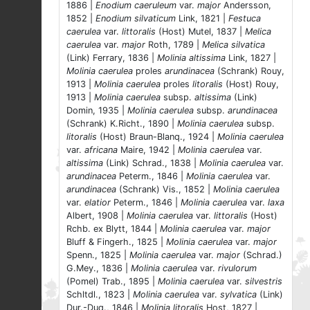
1886 |
Enodium caeruleum
var.
major
Andersson,
1852 |
Enodium silvaticum
Link, 1821 |
Festuca
caerulea
var.
littoralis
(Host) Mutel, 1837 |
Melica
caerulea
var.
major
Roth, 1789 |
Melica silvatica
(Link) Ferrary, 1836 |
Molinia altissima
Link, 1827 |
Molinia caerulea
proles
arundinacea
(Schrank) Rouy,
1913 |
Molinia caerulea
proles
litoralis
(Host) Rouy,
1913 |
Molinia caerulea
subsp.
altissima
(Link)
Domin, 1935 |
Molinia caerulea
subsp.
arundinacea
(Schrank) K.Richt., 1890 |
Molinia caerulea
subsp.
litoralis
(Host) Braun-Blanq., 1924 |
Molinia caerulea
var.
africana
Maire, 1942 |
Molinia caerulea
var.
altissima
(Link) Schrad., 1838 |
Molinia caerulea
var.
arundinacea
Peterm., 1846 |
Molinia caerulea
var.
arundinacea
(Schrank) Vis., 1852 |
Molinia caerulea
var.
elatior
Peterm., 1846 |
Molinia caerulea
var.
laxa
Albert, 1908 |
Molinia caerulea
var.
littoralis
(Host)
Rchb. ex Blytt, 1844 |
Molinia caerulea
var.
major
Bluff & Fingerh., 1825 |
Molinia caerulea
var.
major
Spenn., 1825 |
Molinia caerulea
var.
major
(Schrad.)
G.Mey., 1836 |
Molinia caerulea
var.
rivulorum
(Pomel) Trab., 1895 |
Molinia caerulea
var.
silvestris
Schltdl., 1823 |
Molinia caerulea
var.
sylvatica
(Link)
Dur.-Duq., 1846 |
Molinia litoralis
Host, 1827 |