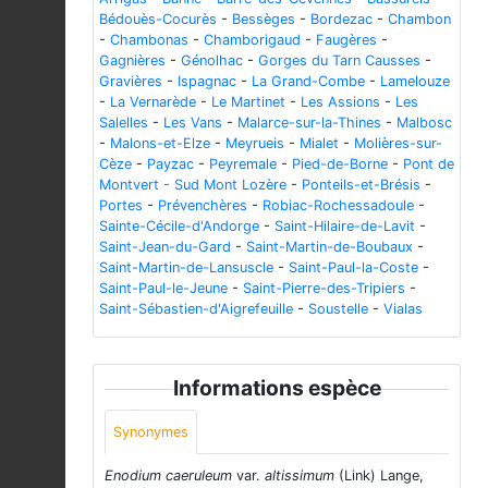
Bédouès-Cocurès
-
Bessèges
-
Bordezac
-
Chambon
-
Chambonas
-
Chamborigaud
-
Faugères
-
Gagnières
-
Génolhac
-
Gorges du Tarn Causses
-
Gravières
-
Ispagnac
-
La Grand-Combe
-
Lamelouze
-
La Vernarède
-
Le Martinet
-
Les Assions
-
Les
Salelles
-
Les Vans
-
Malarce-sur-la-Thines
-
Malbosc
-
Malons-et-Elze
-
Meyrueis
-
Mialet
-
Molières-sur-
Cèze
-
Payzac
-
Peyremale
-
Pied-de-Borne
-
Pont de
Montvert - Sud Mont Lozère
-
Ponteils-et-Brésis
-
Portes
-
Prévenchères
-
Robiac-Rochessadoule
-
Sainte-Cécile-d'Andorge
-
Saint-Hilaire-de-Lavit
-
Saint-Jean-du-Gard
-
Saint-Martin-de-Boubaux
-
Saint-Martin-de-Lansuscle
-
Saint-Paul-la-Coste
-
Saint-Paul-le-Jeune
-
Saint-Pierre-des-Tripiers
-
Saint-Sébastien-d'Aigrefeuille
-
Soustelle
-
Vialas
Informations espèce
Synonymes
Enodium caeruleum
var.
altissimum
(Link) Lange,