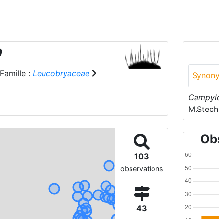
9
Famille :
Leucobryaceae
Synon
Campylo
M.Stech
Obs
103
observations
43