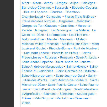
Altier
-
Alzon
-
Arphy
-
Arrigas
-
Aujac
-
Balsièges
-
Barre-des-Cévennes
-
Bassurels
-
Bédouès-Cocurès
-
Bez-et-Esparon
-
Cendras
-
Chambon
-
Chamborigaud
-
Concoules
-
Florac Trois Rivières
-
Fraissinet-de-Fourques
-
Gagnières
-
Génolhac
-
Gorges du Tarn Causses
-
Gravières
-
Hures-la-
Parade
-
Ispagnac
-
La Canourgue
-
La Malène
-
Le
Collet-de-Dèze
-
Le Pompidou
-
Les Plantiers
-
Malons-et-Elze
-
Mende
-
Meyrueis
-
Mialet
-
Moissac-Vallée-Française
-
Molières-sur-Cèze
-
Mont
Lozère et Goulet
-
Pied-de-Borne
-
Pont de Montvert
- Sud Mont Lozère
-
Ponteils-et-Brésis
-
Portes
-
Prévenchères
-
Rousses
-
Rousson
-
Saint-Ambroix
-
Saint-André-Capcèze
-
Saint-André-de-Lancize
-
Saint-André-de-Majencoules
-
Sainte-Hélène
-
Saint-
Étienne-du-Valdonnez
-
Saint-Germain-de-Calberte
-
Saint-Hilaire-de-Lavit
-
Saint-Jean-du-Gard
-
Saint-
Julien-des-Points
-
Saint-Martin-de-Boubaux
-
Saint-
Michel-de-Dèze
-
Saint-Paul-la-Coste
-
Saint-Paul-le-
Jeune
-
Saint-Privat-de-Vallongue
-
Saint-Sébastien-
d'Aigrefeuille
-
Saumane
-
Sénéchas
-
Soudorgues
-
Trèves
-
Val-d'Aigoual
-
Ventalon en Cévennes
-
Vialas