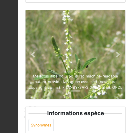
Previous
Next
Melilotus alba bgiu.jpg © No machine-readable
author provided. Bogdan assumed (based on
copyright claims). - CC-BY-SA-3.0-migrated; GFDL
Informations espèce
Synonymes