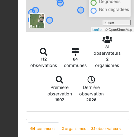
Dégradées
Non dégradées
10 km
Leaflet
| © OpenStreetMap
31
observateurs
112
64
2
observations
communes
organismes
Première
Dernière
observation
observation
1997
2026
64
communes
2
organismes
31
observateurs