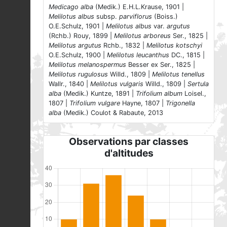
Medicago alba
(Medik.) E.H.L.Krause, 1901 |
Melilotus albus
subsp.
parviflorus
(Boiss.)
O.E.Schulz, 1901 |
Melilotus albus
var.
argutus
(Rchb.) Rouy, 1899 |
Melilotus arboreus
Ser., 1825 |
Melilotus argutus
Rchb., 1832 |
Melilotus kotschyi
O.E.Schulz, 1900 |
Melilotus leucanthus
DC., 1815 |
Melilotus melanospermus
Besser ex Ser., 1825 |
Melilotus rugulosus
Willd., 1809 |
Melilotus tenellus
Wallr., 1840 |
Melilotus vulgaris
Willd., 1809 |
Sertula
alba
(Medik.) Kuntze, 1891 |
Trifolium album
Loisel.,
1807 |
Trifolium vulgare
Hayne, 1807 |
Trigonella
alba
(Medik.) Coulot & Rabaute, 2013
Observations par classes
d'altitudes