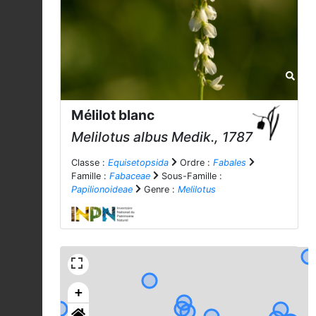
Mélilot blanc
Melilotus albus
Medik., 1787
Classe :
Equisetopsida
Ordre :
Fabales
Famille :
Fabaceae
Sous-Famille :
Papilionoideae
Genre :
Melilotus
+