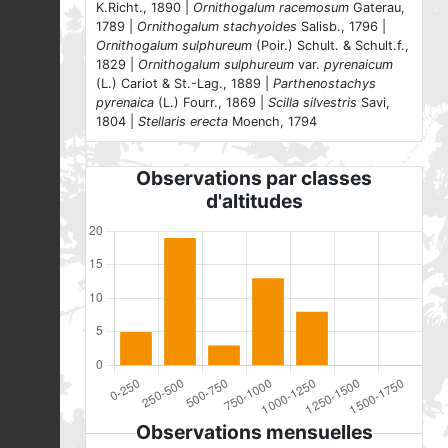
K.Richt., 1890 |
Ornithogalum racemosum
Gaterau,
1789 |
Ornithogalum stachyoides
Salisb., 1796 |
Ornithogalum sulphureum
(Poir.) Schult. & Schult.f.,
1829 |
Ornithogalum sulphureum
var.
pyrenaicum
(L.) Cariot & St.-Lag., 1889 |
Parthenostachys
pyrenaica
(L.) Fourr., 1869 |
Scilla silvestris
Savi,
1804 |
Stellaris erecta
Moench, 1794
Observations par classes
d'altitudes
Observations mensuelles