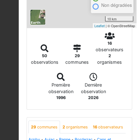
Non dégradées
10 km
Leaflet
| © OpenStreetMap
16
observateurs
50
29
2
observations
communes
organismes
Première
Dernière
observation
observation
1996
2026
29
communes
2
organismes
16
observateurs
Arphy
-
Aujac
-
Banne
-
Bordezac
-
Cans et