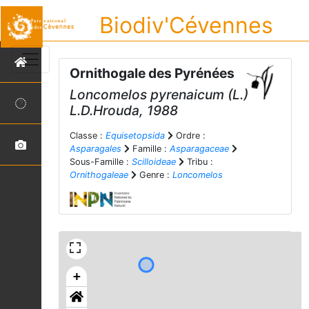
Biodiv'Cévennes
Ornithogale des Pyrénées
Loncomelos pyrenaicum
(L.)
L.D.Hrouda, 1988
Classe :
Equisetopsida
Ordre :
Asparagales
Famille :
Asparagaceae
Sous-Famille :
Scilloideae
Tribu :
Ornithogaleae
Genre :
Loncomelos
+