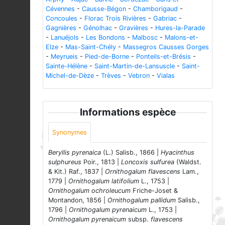
Cévennes
-
Causse-Bégon
-
Chamborigaud
-
Concoules
-
Florac Trois Rivières
-
Gabriac
-
Gagnières
-
Génolhac
-
Gravières
-
Hures-la-Parade
-
Lanuéjols
-
Les Bondons
-
Malbosc
-
Malons-et-
Elze
-
Mas-Saint-Chély
-
Massegros Causses Gorges
-
Meyrueis
-
Pied-de-Borne
-
Ponteils-et-Brésis
-
Sainte-Hélène
-
Saint-Martin-de-Lansuscle
-
Saint-
Michel-de-Dèze
-
Trèves
-
Vebron
-
Vialas
Informations espèce
Synonymes
Beryllis pyrenaica
(L.) Salisb., 1866 |
Hyacinthus
sulphureus
Poir., 1813 |
Loncoxis sulfurea
(Waldst.
& Kit.) Raf., 1837 |
Ornithogalum flavescens
Lam.,
1779 |
Ornithogalum latifolium
L., 1753 |
Ornithogalum ochroleucum
Friche-Joset &
Montandon, 1856 |
Ornithogalum pallidum
Salisb.,
1796 |
Ornithogalum pyrenaicum
L., 1753 |
Ornithogalum pyrenaicum
subsp.
flavescens