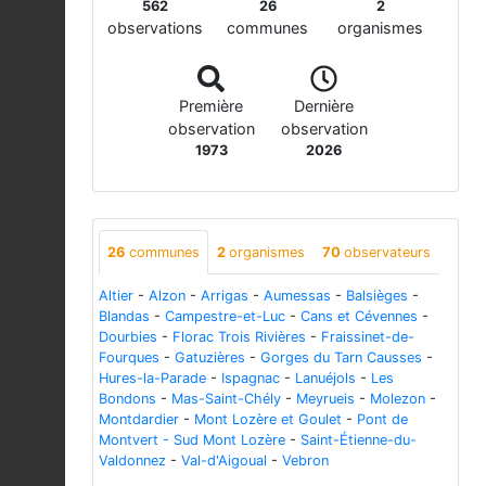
562
26
2
observations
communes
organismes
Première
Dernière
observation
observation
1973
2026
26
communes
2
organismes
70
observateurs
Altier
-
Alzon
-
Arrigas
-
Aumessas
-
Balsièges
-
Blandas
-
Campestre-et-Luc
-
Cans et Cévennes
-
Dourbies
-
Florac Trois Rivières
-
Fraissinet-de-
Fourques
-
Gatuzières
-
Gorges du Tarn Causses
-
Hures-la-Parade
-
Ispagnac
-
Lanuéjols
-
Les
Bondons
-
Mas-Saint-Chély
-
Meyrueis
-
Molezon
-
Montdardier
-
Mont Lozère et Goulet
-
Pont de
Montvert - Sud Mont Lozère
-
Saint-Étienne-du-
Valdonnez
-
Val-d'Aigoual
-
Vebron