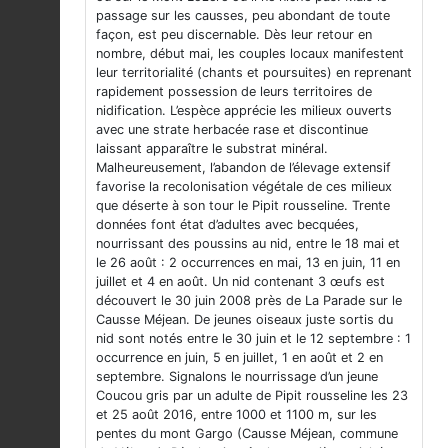
passage sur les causses, peu abondant de toute
façon, est peu discernable. Dès leur retour en
nombre, début mai, les couples locaux manifestent
leur territorialité (chants et poursuites) en reprenant
rapidement possession de leurs territoires de
nidification. L’espèce apprécie les milieux ouverts
avec une strate herbacée rase et discontinue
laissant apparaître le substrat minéral.
Malheureusement, l’abandon de l’élevage extensif
favorise la recolonisation végétale de ces milieux
que déserte à son tour le Pipit rousseline. Trente
données font état d’adultes avec becquées,
nourrissant des poussins au nid, entre le 18 mai et
le 26 août : 2 occurrences en mai, 13 en juin, 11 en
juillet et 4 en août. Un nid contenant 3 œufs est
découvert le 30 juin 2008 près de La Parade sur le
Causse Méjean. De jeunes oiseaux juste sortis du
nid sont notés entre le 30 juin et le 12 septembre : 1
occurrence en juin, 5 en juillet, 1 en août et 2 en
septembre. Signalons le nourrissage d’un jeune
Coucou gris par un adulte de Pipit rousseline les 23
et 25 août 2016, entre 1000 et 1100 m, sur les
pentes du mont Gargo (Causse Méjean, commune