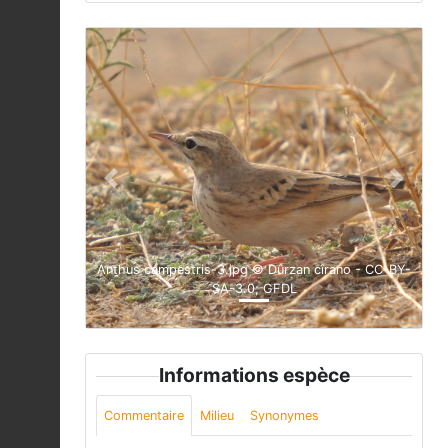
Previous
Next
Anthus campestris-3.jpg © Dûrzan cîrano - CC-BY-
SA-3.0; GFDL
Informations espèce
Commentaire
Milieu
Synonymes