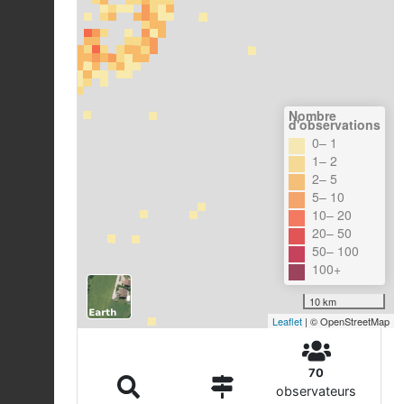
Nombre
d'observations
0– 1
1– 2
2– 5
5– 10
10– 20
20– 50
50– 100
100+
10 km
Leaflet
| © OpenStreetMap
70
observateurs