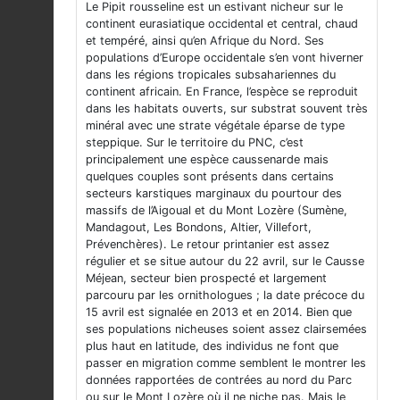
Le Pipit rousseline est un estivant nicheur sur le
continent eurasiatique occidental et central, chaud
et tempéré, ainsi qu’en Afrique du Nord. Ses
populations d’Europe occidentale s’en vont hiverner
dans les régions tropicales subsahariennes du
continent africain. En France, l’espèce se reproduit
dans les habitats ouverts, sur substrat souvent très
minéral avec une strate végétale éparse de type
steppique. Sur le territoire du PNC, c’est
principalement une espèce caussenarde mais
quelques couples sont présents dans certains
secteurs karstiques marginaux du pourtour des
massifs de l’Aigoual et du Mont Lozère (Sumène,
Mandagout, Les Bondons, Altier, Villefort,
Prévenchères). Le retour printanier est assez
régulier et se situe autour du 22 avril, sur le Causse
Méjean, secteur bien prospecté et largement
parcouru par les ornithologues ; la date précoce du
15 avril est signalée en 2013 et en 2014. Bien que
ses populations nicheuses soient assez clairsemées
plus haut en latitude, des individus ne font que
passer en migration comme semblent le montrer les
données rapportées de contrées au nord du Parc
ou sur le Mont Lozère où il ne niche pas. Mais le