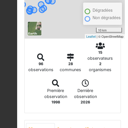
Dégradées
Non dégradées
10 km
Leaflet
| © OpenStreetMap
15
observateurs
96
28
2
observations
communes
organismes
Première
Dernière
observation
observation
1998
2026