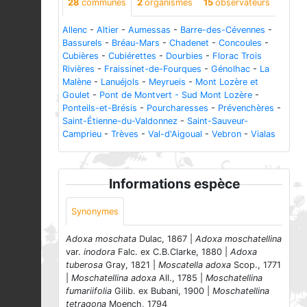
28
communes
2
organismes
15
observateurs
Allenc
-
Altier
-
Aumessas
-
Barre-des-Cévennes
-
Bassurels
-
Bréau-Mars
-
Chadenet
-
Concoules
-
Cubières
-
Cubiérettes
-
Dourbies
-
Florac Trois
Rivières
-
Fraissinet-de-Fourques
-
Génolhac
-
La
Malène
-
Lanuéjols
-
Meyrueis
-
Mont Lozère et
Goulet
-
Pont de Montvert - Sud Mont Lozère
-
Ponteils-et-Brésis
-
Pourcharesses
-
Prévenchères
-
Saint-Étienne-du-Valdonnez
-
Saint-Sauveur-
Camprieu
-
Trèves
-
Val-d'Aigoual
-
Vebron
-
Vialas
Informations espèce
Synonymes
Adoxa moschata
Dulac, 1867 |
Adoxa moschatellina
var.
inodora
Falc. ex C.B.Clarke, 1880 |
Adoxa
tuberosa
Gray, 1821 |
Moscatella adoxa
Scop., 1771
|
Moschatellina adoxa
All., 1785 |
Moschatellina
fumariifolia
Gilib. ex Bubani, 1900 |
Moschatellina
tetragona
Moench, 1794