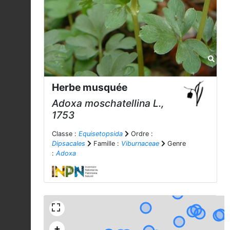
Herbe musquée
Adoxa moschatellina
L.,
1753
Classe :
Equisetopsida
Ordre :
Dipsacales
Famille :
Viburnaceae
Genre
:
Adoxa
+