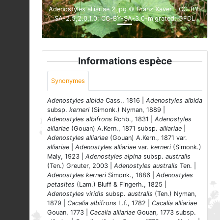
Adenostyles alliariae 2.jpg © Franz Xaver - CC-BY-
SA-2.5,2.0,1.0; CC-BY-SA-3.0-migrated; GFDL
Informations espèce
Synonymes
Adenostyles albida
Cass., 1816 |
Adenostyles albida
subsp.
kerneri
(Simonk.) Nyman, 1889 |
Adenostyles albifrons
Rchb., 1831 |
Adenostyles
alliariae
(Gouan) A.Kern., 1871 subsp.
alliariae
|
Adenostyles alliariae
(Gouan) A.Kern., 1871 var.
alliariae
|
Adenostyles alliariae
var.
kerneri
(Simonk.)
Maly, 1923 |
Adenostyles alpina
subsp.
australis
(Ten.) Greuter, 2003 |
Adenostyles australis
Ten. |
Adenostyles kerneri
Simonk., 1886 |
Adenostyles
petasites
(Lam.) Bluff & Fingerh., 1825 |
Adenostyles viridis
subsp.
australis
(Ten.) Nyman,
1879 |
Cacalia albifrons
L.f., 1782 |
Cacalia alliariae
Gouan, 1773 |
Cacalia alliariae
Gouan, 1773 subsp.