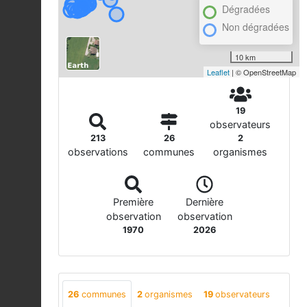
Dégradées
Non dégradées
10 km
Leaflet
| © OpenStreetMap
19
observateurs
213
26
2
observations
communes
organismes
Première
Dernière
observation
observation
1970
2026
26
communes
2
organismes
19
observateurs