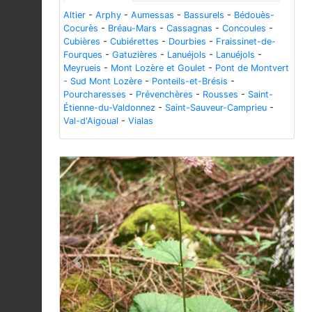
Altier
-
Arphy
-
Aumessas
-
Bassurels
-
Bédouès-
Cocurès
-
Bréau-Mars
-
Cassagnas
-
Concoules
-
Cubières
-
Cubiérettes
-
Dourbies
-
Fraissinet-de-
Fourques
-
Gatuzières
-
Lanuéjols
-
Lanuéjols
-
Meyrueis
-
Mont Lozère et Goulet
-
Pont de Montvert
- Sud Mont Lozère
-
Ponteils-et-Brésis
-
Pourcharesses
-
Prévenchères
-
Rousses
-
Saint-
Étienne-du-Valdonnez
-
Saint-Sauveur-Camprieu
-
Val-d'Aigoual
-
Vialas
Previous
Next