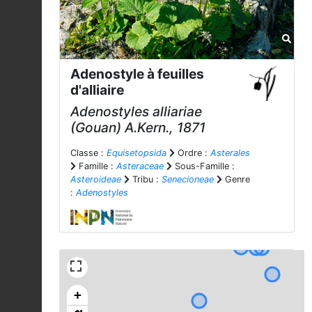
Adenostyle à feuilles
d'alliaire
Adenostyles alliariae
(Gouan) A.Kern., 1871
Classe :
Equisetopsida
Ordre :
Asterales
Famille :
Asteraceae
Sous-Famille :
Asteroideae
Tribu :
Senecioneae
Genre
:
Adenostyles
+