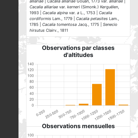
alliariae
|
Cacalia alliariae
Gouan, 1773 var.
alliariae
|
Cacalia alliariae
var.
kerneri
(Simonk.) Kerguélen,
1993 |
Cacalia alpina
var.
a
L., 1753 |
Cacalia
cordiformis
Lam., 1779 |
Cacalia petasites
Lam.,
1785 |
Cacalia tomentosa
Jacq., 1775 |
Senecio
hirsutus
Clairv., 1811
Observations par classes
d'altitudes
Observations mensuelles