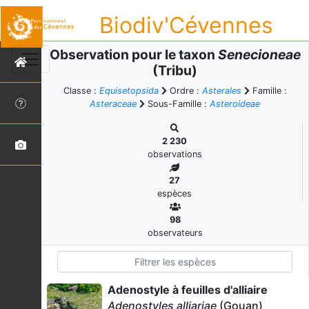
Biodiv'Cévennes
Observation pour le taxon
Senecioneae
(Tribu)
Classe :
Equisetopsida
Ordre :
Asterales
Famille :
Asteraceae
Sous-Famille :
Asteroideae
2 230
observations
27
espèces
98
observateurs
Adenostyle à feuilles d'alliaire
Adenostyles alliariae
(Gouan)