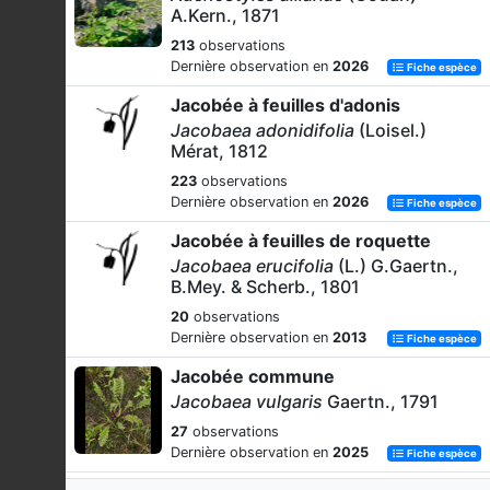
A.Kern., 1871
213
observations
Dernière observation en
2026
Fiche espèce
Jacobée à feuilles d'adonis
Jacobaea adonidifolia
(Loisel.)
Mérat, 1812
223
observations
Dernière observation en
2026
Fiche espèce
Jacobée à feuilles de roquette
Jacobaea erucifolia
(L.) G.Gaertn.,
B.Mey. & Scherb., 1801
20
observations
Dernière observation en
2013
Fiche espèce
Jacobée commune
Jacobaea vulgaris
Gaertn., 1791
27
observations
Dernière observation en
2025
Fiche espèce