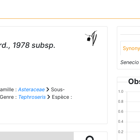
rd., 1978 subsp.
Synon
Senecio 
Obs
amille :
Asteraceae
Sous-
Genre :
Tephroseris
Espèce :