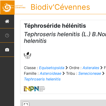
Biodiv'Cévennes
Téphroséride hélénitis
Tephroseris helenitis
(L.) B.No
helenitis
Classe :
Equisetopsida
Ordre :
Asterales
F
Famille :
Asteroideae
Tribu :
Senecioneae
Tephroseris helenitis