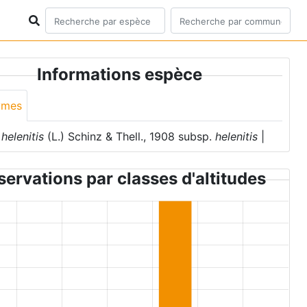
Informations espèce
ymes
helenitis
(L.) Schinz & Thell., 1908 subsp.
helenitis
|
ervations par classes d'altitudes