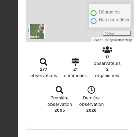
Dégradées
Non dégradées
10 km
Leaflet
| © OpenStreetMap
17
observateurs
277
21
2
observations
communes
organismes
Première
Dernière
observation
observation
2005
2026