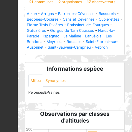
21
communes
2
organismes
17
observateurs
Alzon
-
Arrigas
-
Barre-des-Cévennes
-
Bassurels
-
Bédouès-Cocurès
-
Cans et Cévennes
-
Cubiérettes
-
Florac Trois Rivières
-
Fraissinet-de-Fourques
-
Gatuzières
-
Gorges du Tarn Causses
-
Hures-la-
Parade
-
Ispagnac
-
La Malène
-
Lanuéjols
-
Les
Bondons
-
Meyrueis
-
Rousses
-
Saint-Florent-sur-
Auzonnet
-
Saint-Sauveur-Camprieu
-
Vebron
Informations espèce
Milieu
Synonymes
Pelouses&Prairies
Observations par classes
d'altitudes