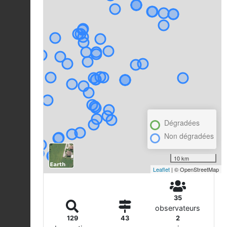
Dégradées
Non dégradées
10 km
Leaflet
| © OpenStreetMap
35
observateurs
129
43
2