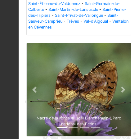
Saint-Étienne-du-Valdonnez
-
Saint-Germain-de-
Calberte
-
Saint-Martin-de-Lansuscle
-
Saint-Pierre-
des-Tripiers
-
Saint-Privat-de-Vallongue
-
Saint-
Sauveur-Camprieu
-
Trèves
-
Val-d'Aigoual
-
Ventalon
en Cévennes
Previous
Next
Nacré de la ronce © Joël Blanchemain - Parc
national des Ecrins