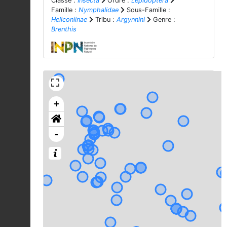
Classe :
Insecta
Ordre :
Lepidoptera
Famille :
Nymphalidae
Sous-Famille :
Heliconiinae
Tribu :
Argynnini
Genre :
Brenthis
+
-