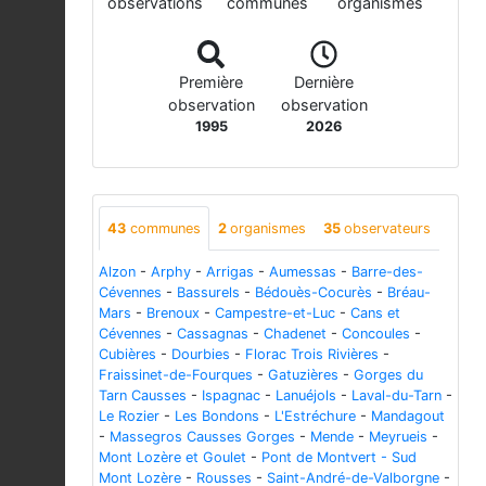
observations
communes
organismes
Première
Dernière
observation
observation
1995
2026
43
communes
2
organismes
35
observateurs
Alzon
-
Arphy
-
Arrigas
-
Aumessas
-
Barre-des-
Cévennes
-
Bassurels
-
Bédouès-Cocurès
-
Bréau-
Mars
-
Brenoux
-
Campestre-et-Luc
-
Cans et
Cévennes
-
Cassagnas
-
Chadenet
-
Concoules
-
Cubières
-
Dourbies
-
Florac Trois Rivières
-
Fraissinet-de-Fourques
-
Gatuzières
-
Gorges du
Tarn Causses
-
Ispagnac
-
Lanuéjols
-
Laval-du-Tarn
-
Le Rozier
-
Les Bondons
-
L'Estréchure
-
Mandagout
-
Massegros Causses Gorges
-
Mende
-
Meyrueis
-
Mont Lozère et Goulet
-
Pont de Montvert - Sud
Mont Lozère
-
Rousses
-
Saint-André-de-Valborgne
-