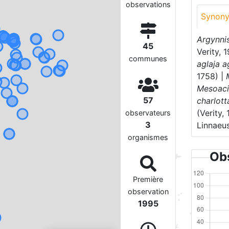
observations
Synon
Argynnis
45
Verity, 
communes
aglaja a
1758) |
Mesoacid
57
charlott
(Verity,
observateurs
3
Linnaeu
organismes
Obs
Première
observation
1995