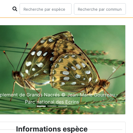
ious
Next
plement de Grands Nacrés © Jean-Marie Gourreau -
Parc national des Ecrins
Informations espèce