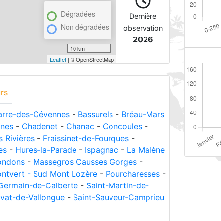
Dégradées
Dernière
Non dégradées
observation
2026
10 km
Leaflet
| © OpenStreetMap
rs
arre-des-Cévennes
-
Bassurels
-
Bréau-Mars
nnes
-
Chadenet
-
Chanac
-
Concoules
-
s Rivières
-
Fraissinet-de-Fourques
-
es
-
Hures-la-Parade
-
Ispagnac
-
La Malène
ondons
-
Massegros Causses Gorges
-
ntvert - Sud Mont Lozère
-
Pourcharesses
-
-Germain-de-Calberte
-
Saint-Martin-de-
ivat-de-Vallongue
-
Saint-Sauveur-Camprieu