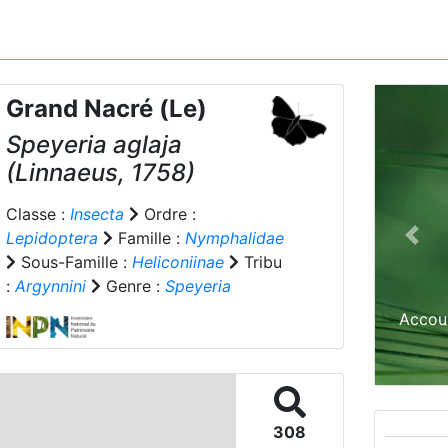
Grand Nacré (Le)
Speyeria aglaja
(Linnaeus, 1758)
Classe :
Insecta
Ordre :
Lepidoptera
Famille :
Nymphalidae
Prev
Sous-Famille :
Heliconiinae
Tribu
:
Argynnini
Genre :
Speyeria
Accou
308