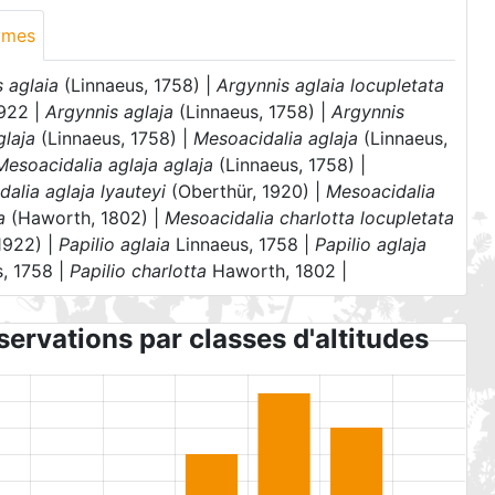
ymes
 aglaia
(Linnaeus, 1758) |
Argynnis aglaia locupletata
1922 |
Argynnis aglaja
(Linnaeus, 1758) |
Argynnis
glaja
(Linnaeus, 1758) |
Mesoacidalia aglaja
(Linnaeus,
Mesoacidalia aglaja aglaja
(Linnaeus, 1758) |
alia aglaja lyauteyi
(Oberthür, 1920) |
Mesoacidalia
a
(Haworth, 1802) |
Mesoacidalia charlotta locupletata
 1922) |
Papilio aglaia
Linnaeus, 1758 |
Papilio aglaja
s, 1758 |
Papilio charlotta
Haworth, 1802 |
ervations par classes d'altitudes