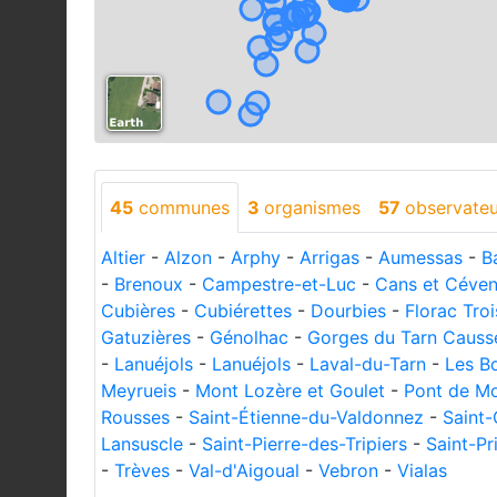
45
communes
3
organismes
57
observateu
Altier
-
Alzon
-
Arphy
-
Arrigas
-
Aumessas
-
B
-
Brenoux
-
Campestre-et-Luc
-
Cans et Céve
Cubières
-
Cubiérettes
-
Dourbies
-
Florac Troi
Gatuzières
-
Génolhac
-
Gorges du Tarn Causs
-
Lanuéjols
-
Lanuéjols
-
Laval-du-Tarn
-
Les B
Meyrueis
-
Mont Lozère et Goulet
-
Pont de Mo
Rousses
-
Saint-Étienne-du-Valdonnez
-
Saint
Lansuscle
-
Saint-Pierre-des-Tripiers
-
Saint-Pr
-
Trèves
-
Val-d'Aigoual
-
Vebron
-
Vialas