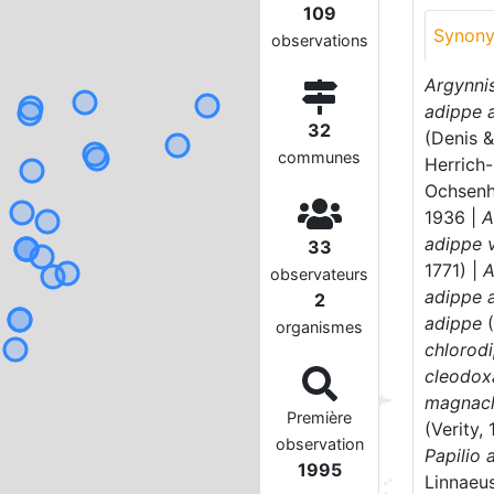
109
Synon
observations
Argynni
adippe 
32
(Denis &
communes
Herrich-
Ochsenh
1936 |
A
adippe 
33
1771) |
A
observateurs
adippe 
2
adippe
(
organismes
chlorod
cleodox
magnacl
Première
(Verity,
observation
Papilio 
1995
Linnaeu