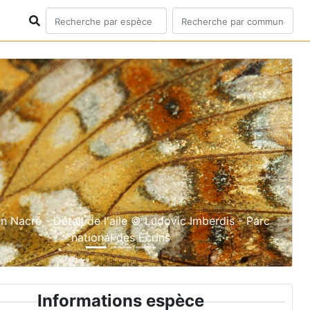
ious
Next
 Nacré - Détail de l'aile © Ludovic Imberdis - Parc
national des Ecrins
Informations espèce