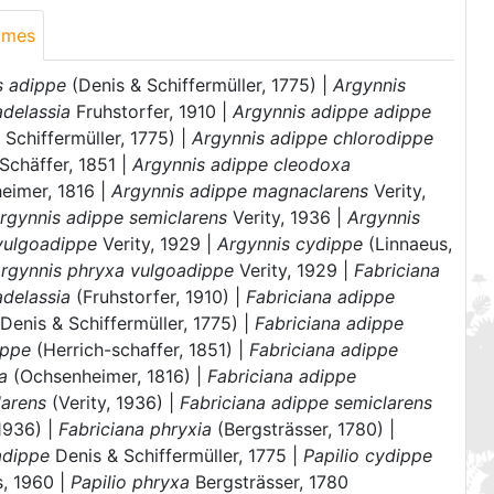
ymes
s adippe
(Denis & Schiffermüller, 1775) |
Argynnis
adelassia
Fruhstorfer, 1910 |
Argynnis adippe adippe
 Schiffermüller, 1775) |
Argynnis adippe chlorodippe
Schäffer, 1851 |
Argynnis adippe cleodoxa
eimer, 1816 |
Argynnis adippe magnaclarens
Verity,
rgynnis adippe semiclarens
Verity, 1936 |
Argynnis
vulgoadippe
Verity, 1929 |
Argynnis cydippe
(Linnaeus,
rgynnis phryxa vulgoadippe
Verity, 1929 |
Fabriciana
adelassia
(Fruhstorfer, 1910) |
Fabriciana adippe
Denis & Schiffermüller, 1775) |
Fabriciana adippe
ippe
(Herrich-schaffer, 1851) |
Fabriciana adippe
a
(Ochsenheimer, 1816) |
Fabriciana adippe
arens
(Verity, 1936) |
Fabriciana adippe semiclarens
 1936) |
Fabriciana phryxia
(Bergsträsser, 1780) |
adippe
Denis & Schiffermüller, 1775 |
Papilio cydippe
s, 1960 |
Papilio phryxa
Bergsträsser, 1780