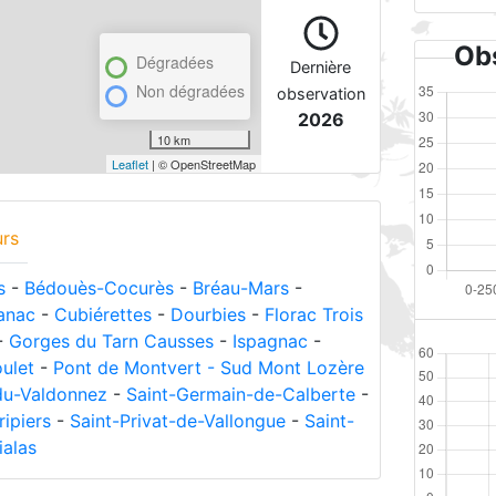
Obs
Dégradées
Dernière
Non dégradées
observation
2026
10 km
Leaflet
| © OpenStreetMap
urs
s
-
Bédouès-Cocurès
-
Bréau-Mars
-
anac
-
Cubiérettes
-
Dourbies
-
Florac Trois
-
Gorges du Tarn Causses
-
Ispagnac
-
ulet
-
Pont de Montvert - Sud Mont Lozère
du-Valdonnez
-
Saint-Germain-de-Calberte
-
ripiers
-
Saint-Privat-de-Vallongue
-
Saint-
ialas