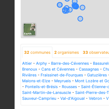
32
communes
2
organismes
33
observate
Altier
-
Arphy
-
Barre-des-Cévennes
-
Bassurel
Brenoux
-
Cans et Cévennes
-
Cassagnas
-
Ch
Rivières
-
Fraissinet-de-Fourques
-
Gatuzières
Malons-et-Elze
-
Meyrueis
-
Mont Lozère et Go
-
Ponteils-et-Brésis
-
Rousses
-
Saint-Étienne-
Saint-Martin-de-Lansuscle
-
Saint-Pierre-des-T
Sauveur-Camprieu
-
Val-d'Aigoual
-
Vebron
-
V