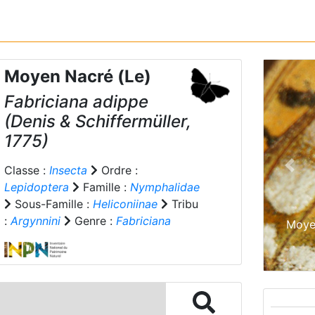
Moyen Nacré (Le)
Fabriciana adippe
(Denis & Schiffermüller,
1775)
Classe :
Insecta
Ordre :
Prev
Lepidoptera
Famille :
Nymphalidae
Sous-Famille :
Heliconiinae
Tribu
:
Argynnini
Genre :
Fabriciana
Moyen