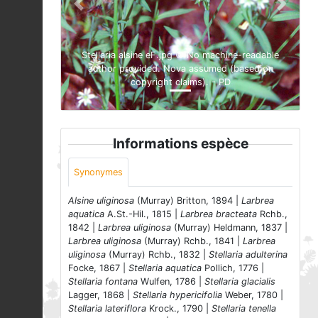
Previous
Next
Stellaria alsine eF.jpg © No machine-readable
author provided. Nova assumed (based on
copyright claims). - PD
Informations espèce
Synonymes
Alsine uliginosa
(Murray) Britton, 1894 |
Larbrea
aquatica
A.St.-Hil., 1815 |
Larbrea bracteata
Rchb.,
1842 |
Larbrea uliginosa
(Murray) Heldmann, 1837 |
Larbrea uliginosa
(Murray) Rchb., 1841 |
Larbrea
uliginosa
(Murray) Rchb., 1832 |
Stellaria adulterina
Focke, 1867 |
Stellaria aquatica
Pollich, 1776 |
Stellaria fontana
Wulfen, 1786 |
Stellaria glacialis
Lagger, 1868 |
Stellaria hypericifolia
Weber, 1780 |
Stellaria lateriflora
Krock., 1790 |
Stellaria tenella