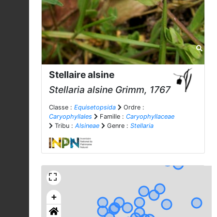
Stellaire alsine
Stellaria alsine
Grimm, 1767
Classe :
Equisetopsida
Ordre :
Caryophyllales
Famille :
Caryophyllaceae
Tribu :
Alsineae
Genre :
Stellaria
+