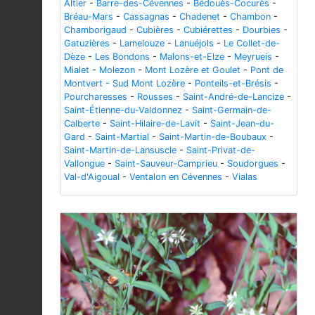
Altier
-
Barre-des-Cévennes
-
Bédouès-Cocurès
-
Bréau-Mars
-
Cassagnas
-
Chadenet
-
Chambon
-
Chamborigaud
-
Cubières
-
Cubiérettes
-
Dourbies
-
Gatuzières
-
Lamelouze
-
Lanuéjols
-
Le Collet-de-
Dèze
-
Les Bondons
-
Malons-et-Elze
-
Meyrueis
-
Mialet
-
Molezon
-
Mont Lozère et Goulet
-
Pont de
Montvert - Sud Mont Lozère
-
Ponteils-et-Brésis
-
Pourcharesses
-
Rousses
-
Saint-André-de-Lancize
-
Saint-Étienne-du-Valdonnez
-
Saint-Germain-de-
Calberte
-
Saint-Hilaire-de-Lavit
-
Saint-Jean-du-
Gard
-
Saint-Martial
-
Saint-Martin-de-Boubaux
-
Saint-Martin-de-Lansuscle
-
Saint-Privat-de-
Vallongue
-
Saint-Sauveur-Camprieu
-
Soudorgues
-
Val-d'Aigoual
-
Ventalon en Cévennes
-
Vialas