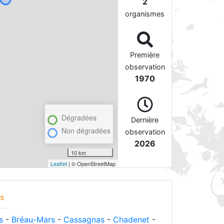
2
organismes
Première
observation
1970
Dégradées
Dernière
Non dégradées
observation
2026
10 km
Leaflet
| © OpenStreetMap
s
s
-
Bréau-Mars
-
Cassagnas
-
Chadenet
-