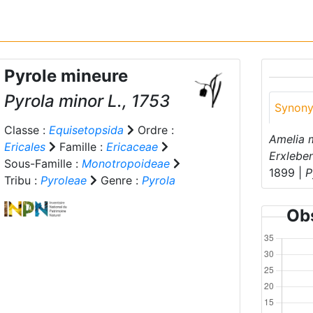
Pyrole mineure
Pyrola minor
L., 1753
Synon
Classe :
Equisetopsida
Ordre :
Amelia 
Ericales
Famille :
Ericaceae
Erxlebe
Sous-Famille :
Monotropoideae
1899 |
P
Tribu :
Pyroleae
Genre :
Pyrola
Obs