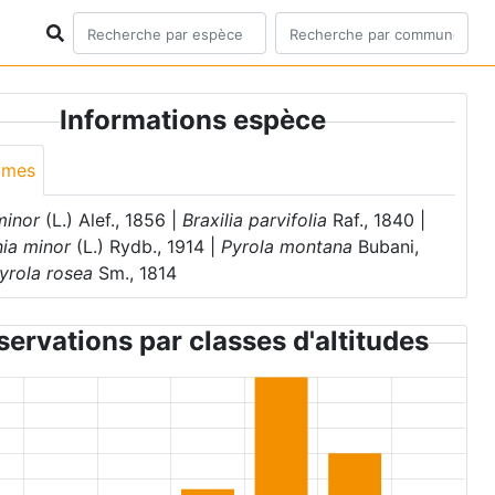
Informations espèce
ymes
minor
(L.) Alef., 1856 |
Braxilia parvifolia
Raf., 1840 |
nia minor
(L.) Rydb., 1914 |
Pyrola montana
Bubani,
yrola rosea
Sm., 1814
ervations par classes d'altitudes