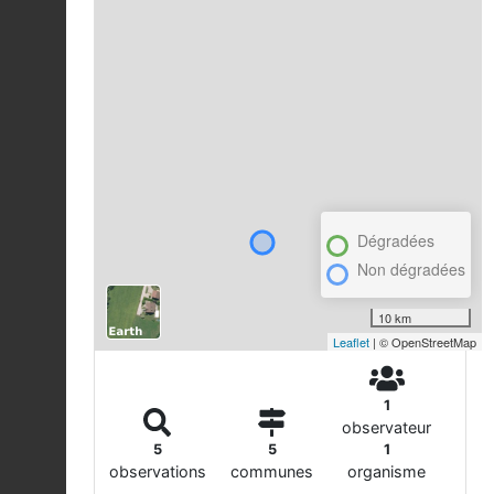
Dégradées
Non dégradées
10 km
Leaflet
| © OpenStreetMap
1
observateur
5
5
1
observations
communes
organisme