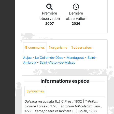
Première
Dernière
observation
observation
2007
2026
5
communes
1
organisme
1
observateur
Aujac
-
Le Collet-de-Dèze
-
Mandagout
-
Saint-
Ambroix
-
Saint-Victor-de-Malcap
Informations espèce
Synonymes
Galearia resupinata
(L.) C.Presl, 1832 |
Trifolium
bicorne
Forssk., 1775 |
Trifolium folliculatum
Lam.,
1779 |
Xerosphaera resupinata
(L.) Soják, 1986