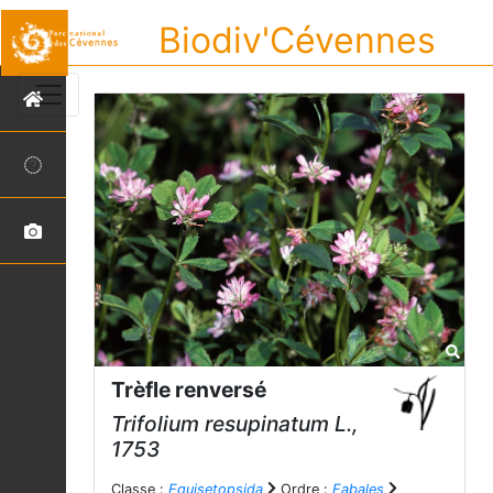
Biodiv'Cévennes
Trèfle renversé
Trifolium resupinatum
L.,
1753
Classe :
Equisetopsida
Ordre :
Fabales