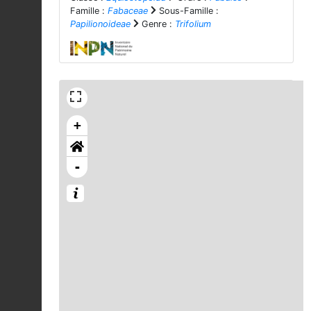
Famille :
Fabaceae
Sous-Famille :
Papilionoideae
Genre :
Trifolium
+
-