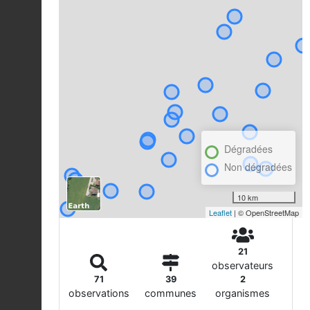
Dégradées
Non dégradées
10 km
Leaflet
| © OpenStreetMap
21
observateurs
71
39
2
observations
communes
organismes