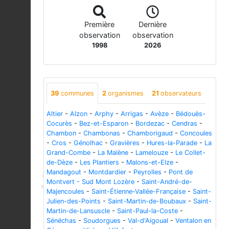
Première
Dernière
observation
observation
1998
2026
39
communes
2
organismes
21
observateurs
Altier
-
Alzon
-
Arphy
-
Arrigas
-
Avèze
-
Bédouès-
Cocurès
-
Bez-et-Esparon
-
Bordezac
-
Cendras
-
Chambon
-
Chambonas
-
Chamborigaud
-
Concoules
-
Cros
-
Génolhac
-
Gravières
-
Hures-la-Parade
-
La
Grand-Combe
-
La Malène
-
Lamelouze
-
Le Collet-
de-Dèze
-
Les Plantiers
-
Malons-et-Elze
-
Mandagout
-
Montdardier
-
Peyrolles
-
Pont de
Montvert - Sud Mont Lozère
-
Saint-André-de-
Majencoules
-
Saint-Étienne-Vallée-Française
-
Saint-
Julien-des-Points
-
Saint-Martin-de-Boubaux
-
Saint-
Martin-de-Lansuscle
-
Saint-Paul-la-Coste
-
Sénéchas
-
Soudorgues
-
Val-d'Aigoual
-
Ventalon en