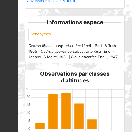
Cévennes
-
Vialas
-
Villefort
Informations espèce
Synonymes
Cedrus libani
subsp.
atlantica
(Endl.) Batt. & Trab.,
1905 |
Cedrus libanotica
subsp.
atlantica
(Endl.)
Jahand. & Maire, 1931 |
Pinus atlantica
Endl., 1847
Observations par classes
d'altitudes