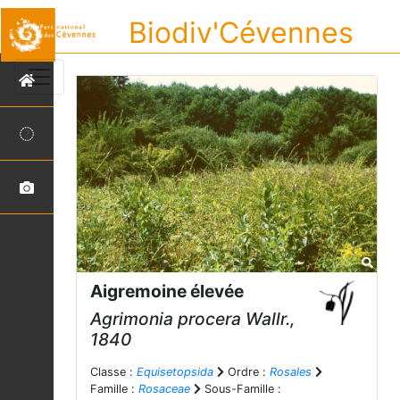
Biodiv'Cévennes
Aigremoine élevée
Agrimonia procera
Wallr.,
1840
Classe :
Equisetopsida
Ordre :
Rosales
Famille :
Rosaceae
Sous-Famille :