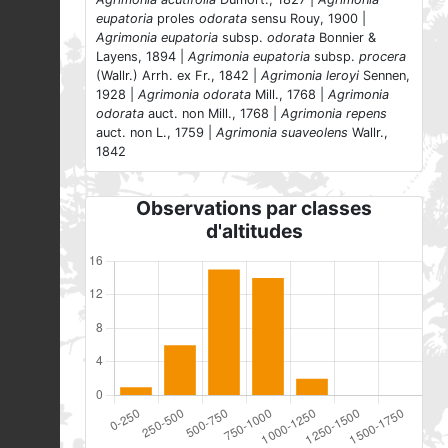
eupatoria
proles
odorata
sensu Rouy, 1900 |
Agrimonia eupatoria
subsp.
odorata
Bonnier &
Layens, 1894 |
Agrimonia eupatoria
subsp.
procera
(Wallr.) Arrh. ex Fr., 1842 |
Agrimonia leroyi
Sennen,
1928 |
Agrimonia odorata
Mill., 1768 |
Agrimonia
odorata
auct. non Mill., 1768 |
Agrimonia repens
auct. non L., 1759 |
Agrimonia suaveolens
Wallr.,
1842
Observations par classes
d'altitudes