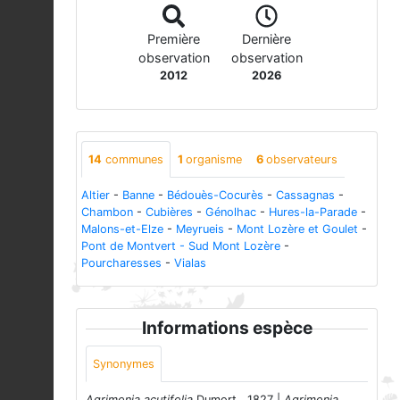
Première
Dernière
observation
observation
2012
2026
14
communes
1
organisme
6
observateurs
Altier
-
Banne
-
Bédouès-Cocurès
-
Cassagnas
-
Chambon
-
Cubières
-
Génolhac
-
Hures-la-Parade
-
Malons-et-Elze
-
Meyrueis
-
Mont Lozère et Goulet
-
Pont de Montvert - Sud Mont Lozère
-
Pourcharesses
-
Vialas
Informations espèce
Synonymes
Agrimonia acutifolia
Dumort., 1827 |
Agrimonia