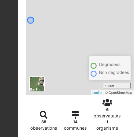
Dégradées
Non dégradées
10 km
Leaflet
| © OpenStreetMap
6
observateurs
38
14
1
observations
communes
organisme