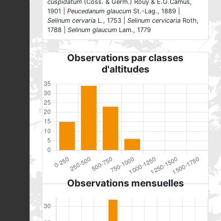
cuspidatum
(Coss. & Germ.) Rouy & E.G.Camus,
1901 |
Peucedanum glaucum
St.-Lag., 1889 |
Selinum cervaria
L., 1753 |
Selinum cervicaria
Roth,
1788 |
Selinum glaucum
Lam., 1779
Observations par classes
d'altitudes
Observations mensuelles