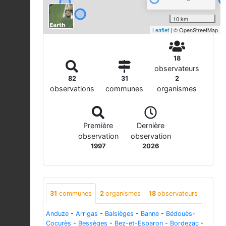
10 km
Leaflet
| © OpenStreetMap
18
observateurs
82
31
2
observations
communes
organismes
Première
Dernière
observation
observation
1997
2026
31
communes
2
organismes
18
observateurs
Anduze
-
Arrigas
-
Balsièges
-
Banne
-
Bédouès-
Cocurès
-
Bessèges
-
Bez-et-Esparon
-
Bordezac
-