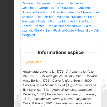
Cendras
-
Faugères
-
Fressac
-
Gagnières
-
Génolhac
-
Gorges du Tarn Causses
-
Gravières
-
Hures-la-Parade
-
La Grand-Combe
-
La Malène
-
Les
Assions
-
Les Salelles
-
Malbosc
-
Malons-et-Elze
-
Meyrueis
-
Mialet
-
Pont de Montvert - Sud Mont
Lozère
-
Portes
-
Robiac-Rochessadoule
-
Saint-
Jean-du-Gard
-
Saint-Paul-la-Coste
-
Soustelle
-
Val-
d'Aigoual
Informations espèce
Synonymes
Athamanta cervaria
L., 1759 |
Athamanta latifolia
Viv., 1808 |
Cervaria glauca
Gaudin, 1828 |
Cervaria
nigra
Borkh., 1795 |
Cervaria nigra
Bernh., 1800 |
Cervaria rigida
Moench, 1794 |
Ligusticum cervaria
(L.) Spreng., 1813 |
Oreoselinum elaphoboscum
Delarbre, 1800 |
Peucedanum cervaria
(L.) Lapeyr.,
1813 |
Peucedanum cervaria
subvar.
cuspidatum
Coss. & Germ., 1861 |
Peucedanum cervaria
var.