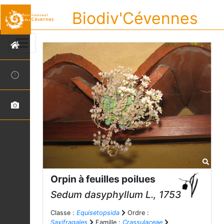
Biodiv'Cévennes
Orpin à feuilles poilues
Sedum dasyphyllum
L., 1753
Classe :
Equisetopsida
Ordre :
Saxifragales
Famille :
Crassulaceae