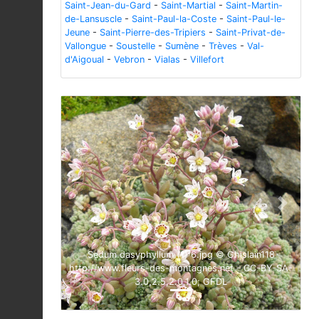
Saint-Jean-du-Gard
-
Saint-Martial
-
Saint-Martin-
de-Lansuscle
-
Saint-Paul-la-Coste
-
Saint-Paul-le-
Jeune
-
Saint-Pierre-des-Tripiers
-
Saint-Privat-de-
Vallongue
-
Soustelle
-
Sumène
-
Trèves
-
Val-
d'Aigoual
-
Vebron
-
Vialas
-
Villefort
Previous
Next
Sedum dasyphyllum (1) 6.jpg © Ghislain118
http://www.fleurs-des-montagnes.net - CC-BY-SA-
3.0,2.5,2.0,1.0; GFDL