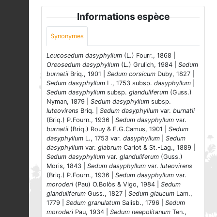
Informations espèce
Synonymes
Leucosedum dasyphyllum
(L.) Fourr., 1868 |
Oreosedum dasyphyllum
(L.) Grulich, 1984 |
Sedum
burnatii
Briq., 1901 |
Sedum corsicum
Duby, 1827 |
Sedum dasyphyllum
L., 1753 subsp.
dasyphyllum
|
Sedum dasyphyllum
subsp.
glanduliferum
(Guss.)
Nyman, 1879 |
Sedum dasyphyllum
subsp.
luteovirens
Briq. |
Sedum dasyphyllum
var.
burnatii
(Briq.) P.Fourn., 1936 |
Sedum dasyphyllum
var.
burnatii
(Briq.) Rouy & E.G.Camus, 1901 |
Sedum
dasyphyllum
L., 1753 var.
dasyphyllum
|
Sedum
dasyphyllum
var.
glabrum
Cariot & St.-Lag., 1889 |
Sedum dasyphyllum
var.
glanduliferum
(Guss.)
Moris, 1843 |
Sedum dasyphyllum
var.
luteovirens
(Briq.) P.Fourn., 1936 |
Sedum dasyphyllum
var.
moroderi
(Pau) O.Bolòs & Vigo, 1984 |
Sedum
glanduliferum
Guss., 1827 |
Sedum glaucum
Lam.,
1779 |
Sedum granulatum
Salisb., 1796 |
Sedum
moroderi
Pau, 1934 |
Sedum neapolitanum
Ten.,