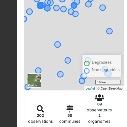
Dégradées
Non dégradées
10 km
Leaflet
| © OpenStreetMap
69
observateurs
202
50
2
observations
communes
organismes