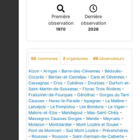
Première
Dernière
observation
observation
1970
2026
50
communes
2
organismes
69
observateurs
Alzon
-
Arrigas
-
Barre-des-Cévennes
-
Bédouès-
Cocurès
-
Berrias-et-Casteljau
-
Cans et Cévennes
-
Cassagnas
-
Cros
-
Cubières
-
Dourbies
-
Durfort-et-
Saint-Martin-de-Sossenac
-
Florac Trois Rivières
-
Fraissinet-de-Fourques
-
Génolhac
-
Gorges du Tarn
Causses
-
Hures-la-Parade
-
Ispagnac
-
La Malène
-
Lanuéjols
-
Le Pompidou
-
Les Bondons
-
Le Vigan
-
Malons-et-Elze
-
Mandagout
-
Mas-Saint-Chély
-
Massegros Causses Gorges
-
Mende
-
Meyrueis
-
Molezon
-
Montdardier
-
Mont Lozère et Goulet
-
Pont de Montvert - Sud Mont Lozère
-
Prévenchères
-
Rousses
-
Rousson
-
Saint-Germain-de-Calberte
-