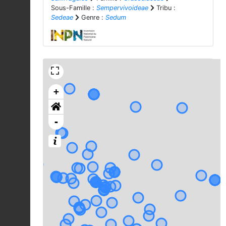
Sous-Famille :
Sempervivoideae
Tribu :
Sedeae
Genre :
Sedum
+
-