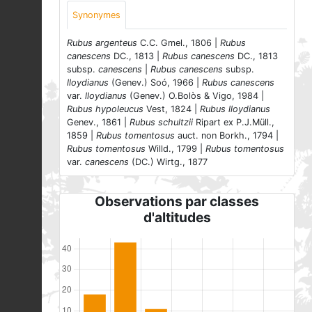
Synonymes
Rubus argenteus
C.C. Gmel., 1806 |
Rubus
canescens
DC., 1813 |
Rubus canescens
DC., 1813
subsp.
canescens
|
Rubus canescens
subsp.
lloydianus
(Genev.) Soó, 1966 |
Rubus canescens
var.
lloydianus
(Genev.) O.Bolòs & Vigo, 1984 |
Rubus hypoleucus
Vest, 1824 |
Rubus lloydianus
Genev., 1861 |
Rubus schultzii
Ripart ex P.J.Müll.,
1859 |
Rubus tomentosus
auct. non Borkh., 1794 |
Rubus tomentosus
Willd., 1799 |
Rubus tomentosus
var.
canescens
(DC.) Wirtg., 1877
Observations par classes
d'altitudes