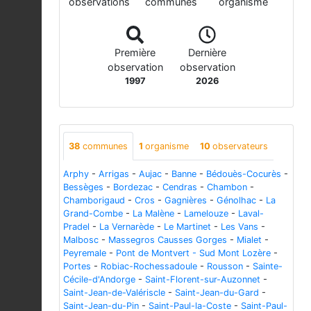
observations
communes
organisme
Première
Dernière
observation
observation
1997
2026
38
communes
1
organisme
10
observateurs
Arphy
-
Arrigas
-
Aujac
-
Banne
-
Bédouès-Cocurès
-
Bessèges
-
Bordezac
-
Cendras
-
Chambon
-
Chamborigaud
-
Cros
-
Gagnières
-
Génolhac
-
La
Grand-Combe
-
La Malène
-
Lamelouze
-
Laval-
Pradel
-
La Vernarède
-
Le Martinet
-
Les Vans
-
Malbosc
-
Massegros Causses Gorges
-
Mialet
-
Peyremale
-
Pont de Montvert - Sud Mont Lozère
-
Portes
-
Robiac-Rochessadoule
-
Rousson
-
Sainte-
Cécile-d'Andorge
-
Saint-Florent-sur-Auzonnet
-
Saint-Jean-de-Valériscle
-
Saint-Jean-du-Gard
-
Saint-Jean-du-Pin
-
Saint-Paul-la-Coste
-
Saint-Paul-