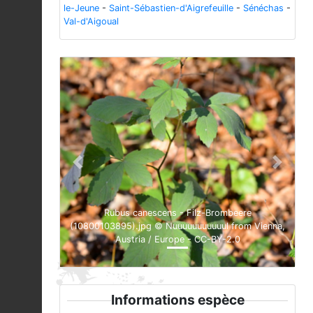
le-Jeune
-
Saint-Sébastien-d'Aigrefeuille
-
Sénéchas
-
Val-d'Aigoual
Previous
Next
Rubus canescens - Filz-Brombeere
(10800103895).jpg © Nuuuuuuuuuuul from Vienna,
Austria / Europe - CC-BY-2.0
Informations espèce