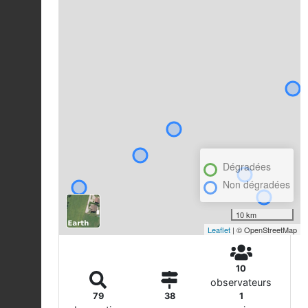
Dégradées
Non dégradées
10 km
Leaflet
| © OpenStreetMap
10
observateurs
79
38
1