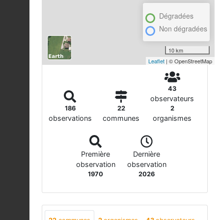
Dégradées
Non dégradées
10 km
Leaflet
| © OpenStreetMap
43
observateurs
186
22
2
observations
communes
organismes
Première
Dernière
observation
observation
1970
2026