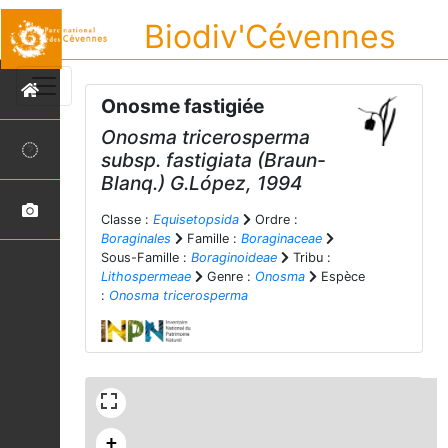
Biodiv'Cévennes
Onosme fastigiée
Onosma tricerosperma
subsp.
fastigiata
(Braun-
Blanq.) G.López, 1994
Classe :
Equisetopsida
Ordre :
Boraginales
Famille :
Boraginaceae
Sous-Famille :
Boraginoideae
Tribu :
Lithospermeae
Genre :
Onosma
Espèce
:
Onosma tricerosperma
+