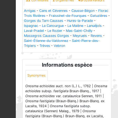
22
communes
2
organismes
43
observateurs
Arrigas
-
Cans et Cévennes
-
Causse-Bégon
-
Florac
Trois Rivières
-
Fraissinet-de-Fourques
-
Gatuzières
-
Gorges du Tarn Causses
-
Hures-la-Parade
-
Ispagnac
-
La Canourgue
-
La Malène
-
Lanuéjols
-
Laval-Pradel
-
Le Rozier
-
Mas-Saint-Chély
-
Massegros Causses Gorges
-
Meyrueis
-
Revens
-
Saint-Étienne-du-Valdonnez
-
Saint-Pierre-des-
Tripiers
-
Trèves
-
Vebron
Informations espèce
Synonymes
Onosma echioides
auct. non (L.) L., 1762 |
Onosma
echioides
subsp.
fastigiata
Braun-Blanq., 1917 |
Onosma echioides
var.
catalaunica
Sennen, 1911 |
Onosma fastigiata
(Braun-Blanq.) Braun-Blanq. ex
Lacaita, 1924 |
Onosma fastigiata
subsp.
catalaunica
(Sennen) Malag., 1979 |
Onosma
fastigiata
(Braun-Blanq.) Braun-Blanq. ex Lacaita,