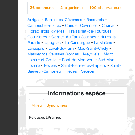
26
communes
2
organismes
100
observateurs
Arrigas
-
Barre-des-Cévennes
-
Bassurels
-
Campestre-et-Luc
-
Cans et Cévennes
-
Chanac
-
Florac Trois Rivières
-
Fraissinet-de-Fourques
-
Gatuzières
-
Gorges du Tarn Causses
-
Hures-la-
Parade
-
Ispagnac
-
La Canourgue
-
La Malène
-
Lanuéjols
-
Laval-du-Tarn
-
Mas-Saint-Chély
-
Massegros Causses Gorges
-
Meyrueis
-
Mont
Lozère et Goulet
-
Pont de Montvert - Sud Mont
Lozère
-
Revens
-
Saint-Pierre-des-Tripiers
-
Saint-
Sauveur-Camprieu
-
Trèves
-
Vebron
Informations espèce
Milieu
Synonymes
Pelouses&Prairies