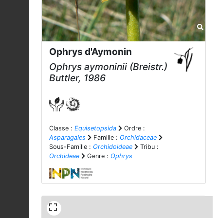
Ophrys d'Aymonin
Ophrys aymoninii
(Breistr.)
Buttler, 1986
Classe :
Equisetopsida
Ordre :
Asparagales
Famille :
Orchidaceae
Sous-Famille :
Orchidoideae
Tribu :
Orchideae
Genre :
Ophrys