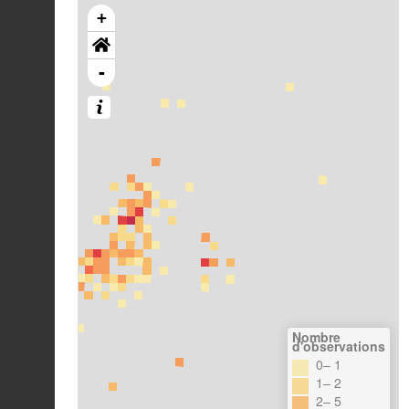
+
-
Nombre
d'observations
0– 1
1– 2
2– 5