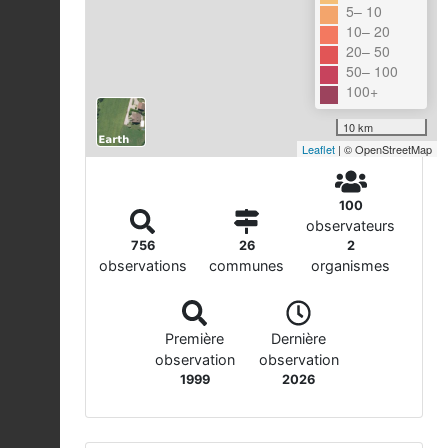
5– 10
10– 20
20– 50
50– 100
100+
10 km
Leaflet
| © OpenStreetMap
100
observateurs
756
26
2
observations
communes
organismes
Première
Dernière
observation
observation
1999
2026