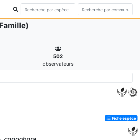
Famille)
502
observateurs
Fiche espèce
.
coriophora