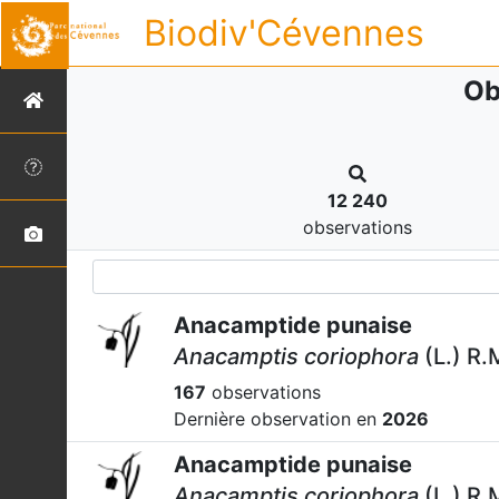
Biodiv'Cévennes
Ob
12 240
observations
Anacamptide punaise
Anacamptis coriophora
(L.) R
167
observations
Dernière observation en
2026
Anacamptide punaise
Anacamptis coriophora
(L.) R