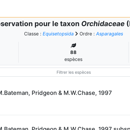
servation pour le taxon
Orchidaceae
(
Classe :
Equisetopsida
Ordre :
Asparagales
88
espèces
.M.Bateman, Pridgeon & M.W.Chase, 1997
.M.Bateman, Pridgeon & M.W.Chase, 1997 subsp