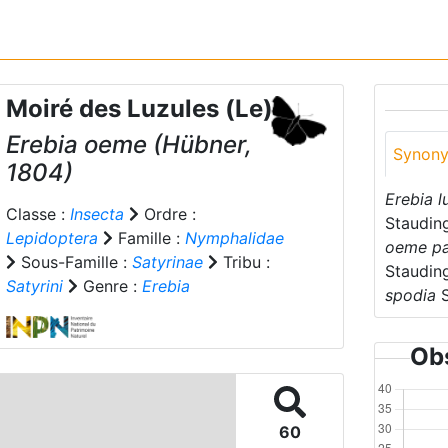
Moiré des Luzules (Le)
Erebia oeme
(Hübner,
Synon
1804)
Erebia 
Classe :
Insecta
Ordre :
Stauding
Lepidoptera
Famille :
Nymphalidae
oeme pa
Sous-Famille :
Satyrinae
Tribu :
Stauding
Satyrini
Genre :
Erebia
spodia
S
Obs
60