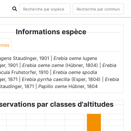
Informations espèce
ymes
lugens
Staudinger, 1901 |
Erebia oeme lugens
er, 1901 |
Erebia oeme oeme
(Hübner, 1804) |
Erebia
cula
Fruhstorfer, 1910 |
Erebia oeme spodia
er, 1871 |
Erebia pyrrha caecilia
(Esper, 1804) |
Erebia
taudinger, 1871 |
Papilio oeme
Hübner, 1804
ervations par classes d'altitudes