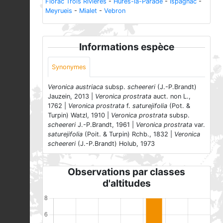
Florac Trois Rivières
-
Hures-la-Parade
-
Ispagnac
-
Meyrueis
-
Mialet
-
Vebron
Informations espèce
Synonymes
Veronica austriaca
subsp.
scheereri
(J.-P.Brandt)
Jauzein, 2013 |
Veronica prostrata
auct. non L.,
1762 |
Veronica prostrata
f.
saturejifolia
(Pot. &
Turpin) Watzl, 1910 |
Veronica prostrata
subsp.
scheereri
J.-P.Brandt, 1961 |
Veronica prostrata
var.
saturejifolia
(Poit. & Turpin) Rchb., 1832 |
Veronica
scheereri
(J.-P.Brandt) Holub, 1973
Observations par classes
d'altitudes