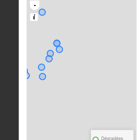
-
Dégradées