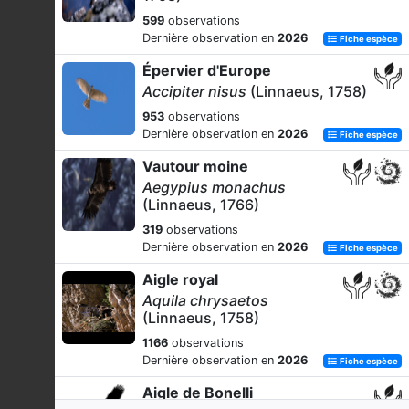
599
observations
Dernière observation en
2026
Fiche espèce
Épervier d'Europe
Accipiter nisus
(Linnaeus, 1758)
953
observations
Dernière observation en
2026
Fiche espèce
Vautour moine
Aegypius monachus
(Linnaeus, 1766)
319
observations
Dernière observation en
2026
Fiche espèce
Aigle royal
Aquila chrysaetos
(Linnaeus, 1758)
1166
observations
Dernière observation en
2026
Fiche espèce
Aigle de Bonelli