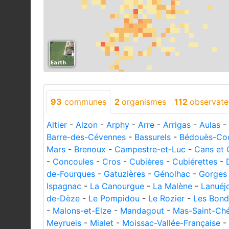
93
communes
2
organismes
112
observate
Altier
-
Alzon
-
Arphy
-
Arre
-
Arrigas
-
Aulas
-
Barre-des-Cévennes
-
Bassurels
-
Bédouès-Co
Mars
-
Brenoux
-
Campestre-et-Luc
-
Cans et
-
Concoules
-
Cros
-
Cubières
-
Cubiérettes
-
de-Fourques
-
Gatuzières
-
Génolhac
-
Gorges 
Ispagnac
-
La Canourgue
-
La Malène
-
Lanuéj
de-Dèze
-
Le Pompidou
-
Le Rozier
-
Les Bon
-
Malons-et-Elze
-
Mandagout
-
Mas-Saint-Ché
Meyrueis
-
Mialet
-
Moissac-Vallée-Française
-