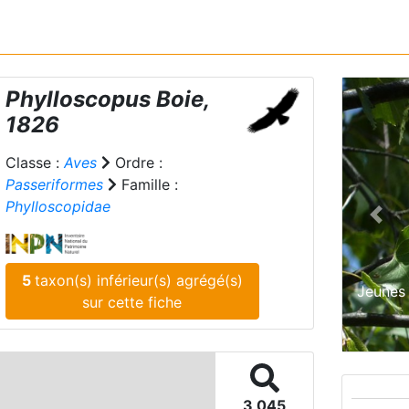
Phylloscopus
Boie,
1826
Classe :
Aves
Ordre :
Passeriformes
Famille :
Phylloscopidae
Prev
5
taxon(s) inférieur(s) agrégé(s)
Jeunes 
sur cette fiche
3 045