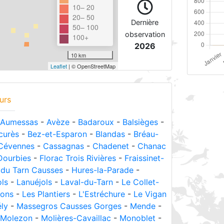
10– 20
20– 50
Dernière
50– 100
observation
100+
2026
10 km
Leaflet
| © OpenStreetMap
urs
Aumessas
-
Avèze
-
Badaroux
-
Balsièges
-
curès
-
Bez-et-Esparon
-
Blandas
-
Bréau-
 Cévennes
-
Cassagnas
-
Chadenet
-
Chanac
Dourbies
-
Florac Trois Rivières
-
Fraissinet-
du Tarn Causses
-
Hures-la-Parade
-
ols
-
Lanuéjols
-
Laval-du-Tarn
-
Le Collet-
dons
-
Les Plantiers
-
L'Estréchure
-
Le Vigan
ly
-
Massegros Causses Gorges
-
Mende
-
Molezon
-
Molières-Cavaillac
-
Monoblet
-