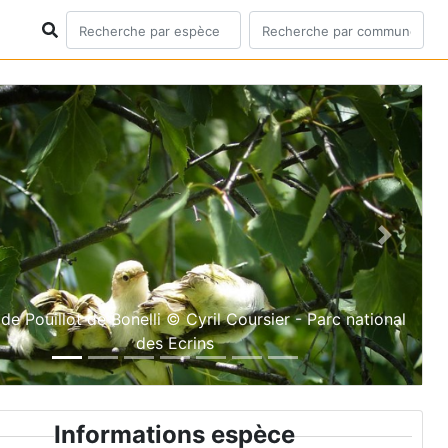
ious
Next
de Pouillot de Bonelli © Cyril Coursier - Parc national
des Ecrins
Informations espèce