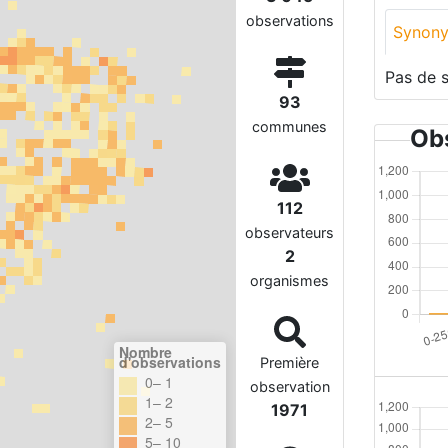
observations
Synon
Pas de 
93
communes
Obs
112
observateurs
2
organismes
Nombre
d'observations
Première
0– 1
observation
1– 2
1971
2– 5
5– 10