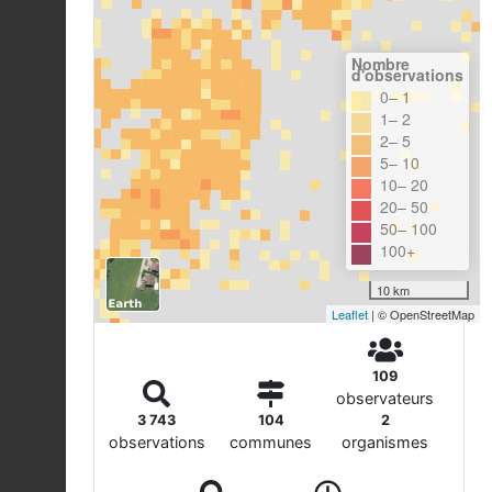
Nombre
d'observations
0– 1
1– 2
2– 5
5– 10
10– 20
20– 50
50– 100
100+
10 km
Leaflet
| © OpenStreetMap
109
observateurs
3 743
104
2
observations
communes
organismes