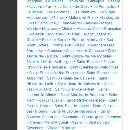
Ispagnac
-
La Malène
-
Lanuéjols
-
Lanuéjols
-
Lasalle
-
Laval-du-Tarn
-
Le Collet-de-Dèze
-
Le Pompidou
-
Le Rozier
-
Les Bondons
-
Les Plantiers
-
Le Vigan
-
Malarce-sur-la-Thines
-
Malons-et-Elze
-
Mandagout
-
Mas-Saint-Chély
-
Massegros Causses Gorges
-
Mende
-
Meyrueis
-
Mialet
-
Moissac-Vallée-Française
-
Molezon
-
Molières-Cavaillac
-
Mont Lozère et
Goulet
-
Pied-de-Borne
-
Pont de Montvert - Sud
Mont Lozère
-
Ponteils-et-Brésis
-
Pourcharesses
-
Roquedur
-
Rousses
-
Saint-André-Capcèze
-
Saint-
André-de-Lancize
-
Saint-André-de-Majencoules
-
Saint-André-de-Valborgne
-
Saint-Bauzile
-
Sainte-
Croix-Vallée-Française
-
Saint-Étienne-du-Valdonnez
-
Saint-Étienne-Vallée-Française
-
Saint-Florent-sur-
Auzonnet
-
Saint-Germain-de-Calberte
-
Saint-
Hilaire-de-Lavit
-
Saint-Jean-de-Valériscle
-
Saint-
Jean-du-Gard
-
Saint-Julien-de-la-Nef
-
Saint-
Laurent-le-Minier
-
Saint-Martin-de-Boubaux
-
Saint-
Martin-de-Lansuscle
-
Saint-Michel-de-Dèze
-
Saint-
Paul-la-Coste
-
Saint-Paul-le-Jeune
-
Saint-Pierre-
des-Tripiers
-
Saint-Privat-de-Vallongue
-
Saint-
Sauveur-Camprieu
-
Saumane
-
Soudorgues
-
Sumène
-
Trèves
-
Val-d'Aigoual
-
Vebron
-
Ventalon en
Cévennes
-
Vialas
-
Villefort