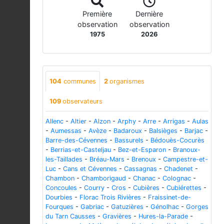
Première
Dernière
observation
observation
1975
2026
104
communes
2
organismes
109
observateurs
Allenc
-
Altier
-
Alzon
-
Arphy
-
Arre
-
Arrigas
-
Aulas
-
Aumessas
-
Avèze
-
Badaroux
-
Balsièges
-
Barjac
-
Barre-des-Cévennes
-
Bassurels
-
Bédouès-Cocurès
-
Berrias-et-Casteljau
-
Bez-et-Esparon
-
Branoux-
les-Taillades
-
Bréau-Mars
-
Brenoux
-
Campestre-et-
Luc
-
Cans et Cévennes
-
Cassagnas
-
Chadenet
-
Chambon
-
Chamborigaud
-
Chanac
-
Colognac
-
Concoules
-
Courry
-
Cros
-
Cubières
-
Cubiérettes
-
Dourbies
-
Florac Trois Rivières
-
Fraissinet-de-
Fourques
-
Gabriac
-
Gatuzières
-
Génolhac
-
Gorges
du Tarn Causses
-
Gravières
-
Hures-la-Parade
-