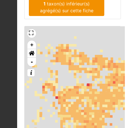
1
taxon(s) inférieur(s)
agrégé(s) sur cette fiche
+
-